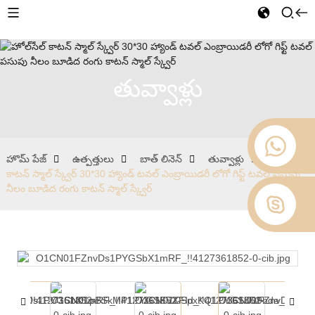
తువ్వాళ్లు
హొమ్ పేజ్
ఉత్పత్తులు
బాత్ లినెన్
తువ్వాళ్లు
హోల్‌సేల్
కాటన్ స్మాల్ స్క్వేర్ 30*30 హ్యాండ్ టవల్ ఎంబ్రాయిడరీ లోగో గిఫ్ట్ టవల్ పసుపు
నీలం బూడిద రంగు కాటన్ స్మాల్ స్క్వేర్