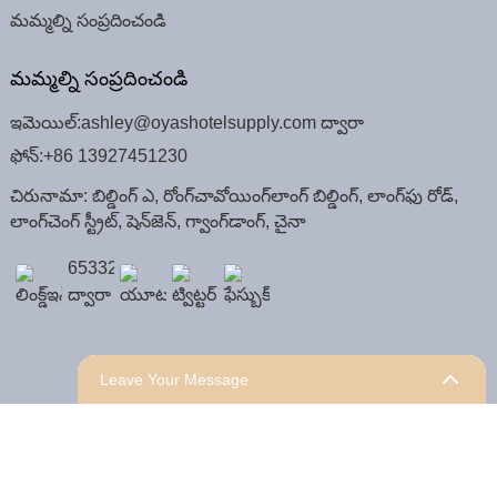
మమ్మల్ని సంప్రదించండి
మమ్మల్ని సంప్రదించండి
ఇమెయిల్:
ashley@oyashotelsupply.com ద్వారా
ఫోన్:
+86 13927451230
చిరునామా: బిల్డింగ్ ఎ, రోంగ్‌చావోయింగ్‌లాంగ్ బిల్డింగ్, లాంగ్‌ఫు రోడ్,
లాంగ్‌చెంగ్ స్ట్రీట్, షెన్‌జెన్, గ్వాంగ్‌డాంగ్, చైనా
Leave Your Message
కాపీరైట్ © 2008 షెన్‌జెన్ ఓయాస్ హోటల్ సప్లై కో., లిమిటెడ్.
సైట్
మ్యాప్,
సైట్‌మ్యాప్‌ట్రాన్స్,
అగ్ర శోధన