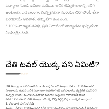
పదార్థాల నుండి ఉచితం మరియు అధిక తన్యత బలాన్ని కలిగి
ఉంటుంది, ఇది బలంగా, మన్నికైనదిగా మరియు చిరిగిపోయే లేదా
చిరిగిపోయే అవకాశం తక్కువగా ఉంటుంది.
* 100% నాణ్యత తనిఖీ, ప్రతి విధానంలో నాణ్యతను ఖచ్చితంగా
నియంత్రించండి.
చేతి టవల్ యొక్క పని ఏమిటి?
చేతి తువ్వాలు, టవల్ అని కూడా పిలుస్తారు, ఇది ముఖం, చేతులు మరియు ఇతర
ప్రాంతాలను తుడవడానికి ప్రధానంగా ఉపయోగించే ఒక సాధారణ వ్యక్తిగత శుభ్రపరిచే
ఉత్పత్తి, మరకలను తొలగించడానికి మరియు శుభ్రతను కాపాడుకోవడానికి
సహాయపడుతుంది. చేతి తువ్వాల యొక్క కొన్ని నిర్దిష్ట విధులు ఇక్కడ ఉన్నాయి:
1. రోజువారీ శుభ్రపరచడం
ముఖం, చేతులు మరియు ఇతర శరీర భాగాలను శుభ్రం చేయడానికి తుడిచే సాధనంగా