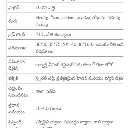
ఫాబ్రిక్
100% పత్తి
తెలుపు, నీలం, నారింజ, బూడిద, గోధుమ, పసుపు,
రంగు
నలుపు
థ్రెడ్ కౌంట్
21S, చేతి తువ్వాలు
30*30,35*75,70*140,80*160...అనుకూలీకరించిన
పరిమాణం
పరిమాణం
నమూనా/
జాక్వర్డ్ వీవింగ్ కస్టమర్ పేరు లేబుల్ లేదా లోగో
డిజైన్
టెక్నిక్
స్పైరల్ టెర్రీ, ప్రత్యేకమైన హెడర్ మరియు బోర్డర్ డిజైన్
చెల్లింపు
టి/టి, ఎల్/సి
నిబంధనలు
ప్రధాన
10-40 రోజులు
సమయం
షిప్పింగ్
ఎక్స్‌ప్రెస్ ద్వారా, సముద్రం ద్వారా, గాలి ద్వారా,