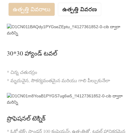
ఉత్పత్తి వివరాలు
ఉత్పత్తి వివరణ
30*30 హ్యాండ్ టవల్
* చిన్న చతురస్రం
* మృదువైన, సౌకర్యవంతమైన మరియు గాలి పీల్చుకునేలా
ప్రొఫెషనల్ టెక్నిక్
* ఓకో-టెక్స్ స్టాండర్డ్ 100 కంప్లైయన్స్ ఉత్పత్తితో, టవల్ హానికరమైన