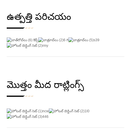
ఉత్పత్తి పరిచయం
మొత్తం మీద రాట్లింగ్స్