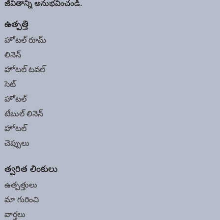
జీవితాన్ని అనుభవించండి.
ఉత్పత్తి
హోటల్ రూమ్
లినెన్
హోటల్ టవల్
సెట్
హోటల్
టేబుల్ లినెన్
హోటల్
చెప్పులు
త్వరిత లింకులు
ఉత్పత్తులు
మా గురించి
వార్తలు