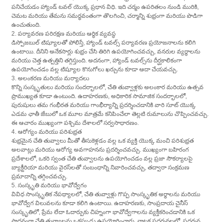
పనిచేయడం హ్యాండ్ టవల్ యొక్క ప్రధాన విధి. ఇది చర్మం ఉపరితలం నుండి మురికి,
చెమట మరియు తేమను సమర్థవంతంగా తొలగించి, చర్మాన్ని శుభ్రంగా మరియు పొడిగా
ఉంచుతుంది.
2. పర్యావరణ పరిరక్షణ మరియు ఆర్థిక వ్యవస్థ
డిస్పోజబుల్ టిష్యూలతో పోలిస్తే, హ్యాండ్ టవల్స్ పర్యావరణ ప్రయోజనాలను కలిగి
ఉంటాయి. దీనిని అనేకసార్లు శుభ్రం చేసి తిరిగి ఉపయోగించవచ్చు, వనరుల వ్యర్థాలను
మరియు చెత్త ఉత్పత్తిని తగ్గిస్తుంది. అదనంగా, హ్యాండ్ టవల్స్‌ను దీర్ఘకాలికంగా
ఉపయోగించడం వల్ల టిష్యూల కొనుగోలు ఖర్చును కూడా ఆదా చేయవచ్చు.
3. అలంకరణ మరియు మర్యాదలు
కొన్ని సంస్కృతులు మరియు సందర్భాలలో, చేతి తువ్వాళ్లకు అలంకార మరియు ఉత్సవ
ప్రాముఖ్యత కూడా ఉంటుంది. ఉదాహరణకు, అధికారిక సామాజిక సందర్భాలలో,
పురుషులు తమ గంభీరత మరియు గాంభీర్యాన్ని ప్రదర్శించడానికి వారి సూట్ యొక్క
ఎడమ ఛాతీ జేబులో ఒక మూల మాత్రమే కనిపించేలా తెల్లటి రుమాలును చొప్పించవచ్చు.
ఈ ఆచారం ముఖ్యంగా పశ్చిమ దేశాలలో సర్వసాధారణం.
4. ఆరోగ్యం మరియు పరిశుభ్రత
శుభ్రమైన చేతి తువ్వాలు మీతో తీసుకెళ్లడం వల్ల ఒక వ్యక్తి యొక్క మంచి పరిశుభ్రత
అలవాట్లు మరియు ఆరోగ్య అవగాహనను ప్రదర్శించవచ్చు. ముఖ్యంగా బహిరంగ
ప్రదేశాలలో, ఒకరి స్వంత చేతి తువ్వాలను ఉపయోగించడం వల్ల ప్రజా సౌకర్యాలపై
బ్యాక్టీరియా మరియు వైరస్‌లతో సంబంధాన్ని నివారించవచ్చు, తద్వారా సంక్రమణ
ప్రమాదాన్ని తగ్గించవచ్చు.
5. సంస్కృతి మరియు భావోద్వేగం
వివిధ సాంస్కృతిక నేపథ్యాలలో, చేతి తువ్వాళ్లు గొప్ప సాంస్కృతిక అర్థాలను మరియు
భావోద్వేగ విలువలను కూడా కలిగి ఉంటాయి. ఉదాహరణకు, సాంప్రదాయ చైనీస్
సంస్కృతిలో, ప్రేమ లేదా ఓదార్పుకు చిహ్నంగా భావోద్వేగాలను వ్యక్తీకరించడానికి ఒక
సాధనంగా చేతి తువ్వాలను ఒకప్పుడు ఉపయోగించారు. నాటక ప్రదర్శనలలో, ప్రదర్శన