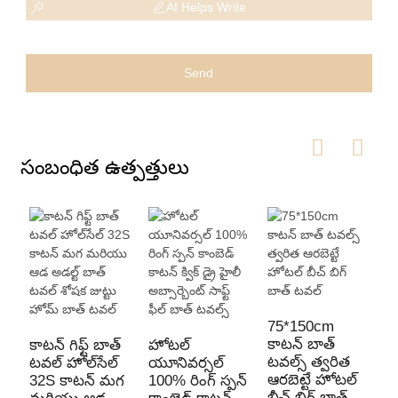
AI Helps Write
Send
సంబంధిత ఉత్పత్తులు
75*150cm
ప
కాటన్ బాత్
ట
కాటన్ గిఫ్ట్ బాత్
హోటల్
టవల్స్ త్వరిత
టె
టవల్ హోల్‌సేల్
యూనివర్సల్
ఆరబెట్టే హోటల్
అబ
32S కాటన్ మగ
100% రింగ్ స్పన్
బీచ్ బిగ్ బాత్
డ