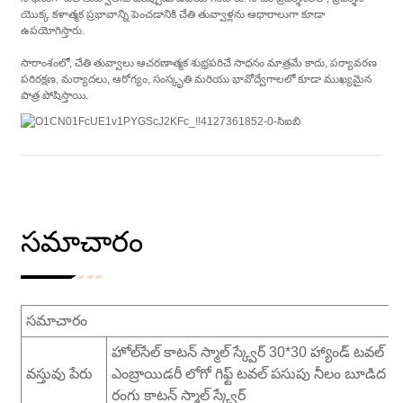
యొక్క కళాత్మక ప్రభావాన్ని పెంచడానికి చేతి తువ్వాళ్లను ఆధారాలుగా కూడా
ఉపయోగిస్తారు.
సారాంశంలో, చేతి తువ్వాలు ఆచరణాత్మక శుభ్రపరిచే సాధనం మాత్రమే కాదు, పర్యావరణ
పరిరక్షణ, మర్యాదలు, ఆరోగ్యం, సంస్కృతి మరియు భావోద్వేగాలలో కూడా ముఖ్యమైన
పాత్ర పోషిస్తాయి.
సమాచారం
సమాచారం
హోల్‌సేల్ కాటన్ స్మాల్ స్క్వేర్ 30*30 హ్యాండ్ టవల్
వస్తువు పేరు
ఎంబ్రాయిడరీ లోగో గిఫ్ట్ టవల్ పసుపు నీలం బూడిద
రంగు కాటన్ స్మాల్ స్క్వేర్