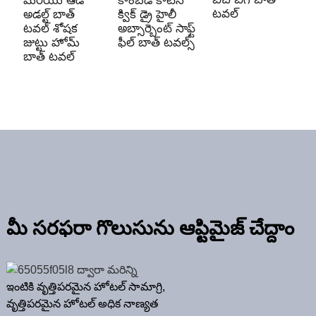
మరియు ఆడ
కాంబెడ్ కాటన్
టవల్
హ
అడల్ట్ బాత్
క్విక్ డ్రై హైలీ
బ
టవల్ శోషక
అబ్సార్బెంట్ సాఫ్ట్
జుట్టు హోమ్
ఫీల్ బాత్ టవల్స్
బాత్ టవల్
మీ సరఫరా గొలుసును ఆప్టిమైజ్ చేద్దాం
ఇంటికి వృత్తిపరమైన హోటల్ సామాగ్రి,
వృత్తిపరమైన హోటల్ అధిక నాణ్యత