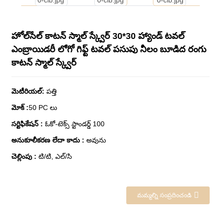
హోల్‌సేల్ కాటన్ స్మాల్ స్క్వేర్ 30*30 హ్యాండ్ టవల్
ఎంబ్రాయిడరీ లోగో గిఫ్ట్ టవల్ పసుపు నీలం బూడిద రంగు
కాటన్ స్మాల్ స్క్వేర్
మెటీరియల్
:
పత్తి
మోక్
:
50 PC లు
సర్టిఫికేషన్
:
ఓకో-టెక్స్ స్టాండర్డ్ 100
అనుకూలీకరణ లేదా కాదు
:
అవును
చెల్లింపు
:
టి/టి, ఎల్/సి
మమ్మల్ని సంప్రదించండి