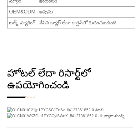
మార్గం
ఇంటింటికి
OEM&ODM
అవును
బల్క్ ప్యాకింగ్
నేసిన బ్యాగ్ లేదా కార్టన్‌లో కుదించబడింది
హోటల్ లేదా రిసార్ట్‌లో
ఉపయోగించండి