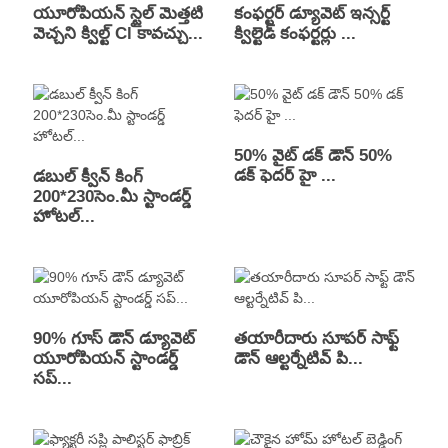
యూరోపియన్ స్టైల్ మెత్తటి
కంఫర్టర్ డ్యూవెట్ ఇన్సర్ట్
వెచ్చని క్విల్ట్ Cl కావచ్చు...
క్విల్టెడ్ కంఫర్టర్లు ...
50% వైట్ డక్ డౌన్ 50%
డక్ ఫెదర్ హై ...
డబుల్ క్వీన్ కింగ్
200*230సెం.మీ స్టాండర్డ్
హోటల్...
90% గూస్ డౌన్ డ్యూవెట్
తయారీదారు సూపర్ సాఫ్ట్
యూరోపియన్ స్టాండర్డ్
డౌన్ ఆల్టర్నేటివ్ పి...
సప్...