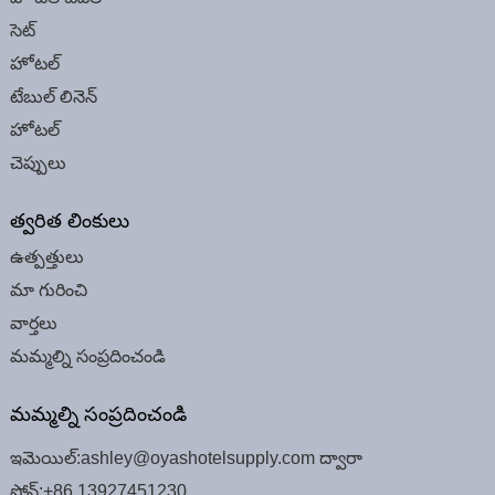
సెట్
హోటల్
టేబుల్ లినెన్
హోటల్
చెప్పులు
త్వరిత లింకులు
ఉత్పత్తులు
మా గురించి
వార్తలు
మమ్మల్ని సంప్రదించండి
మమ్మల్ని సంప్రదించండి
ఇమెయిల్:
ashley@oyashotelsupply.com ద్వారా
ఫోన్:
+86 13927451230