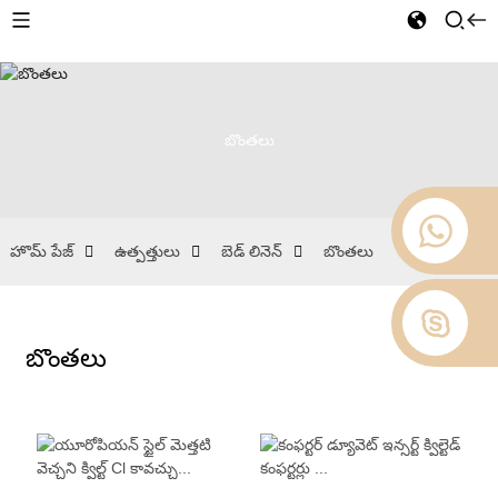
బొంతలు
హొమ్ పేజ్
ఉత్పత్తులు
బెడ్ లినెన్
బొంతలు
బొంతలు