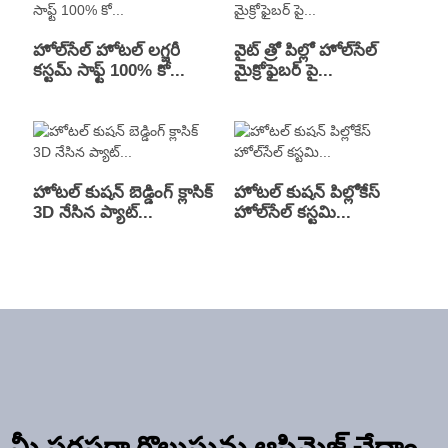
హోల్‌సేల్ హోటల్ లగ్జరీ
వైట్ త్రో పిల్లో హోల్‌సేల్
కస్టమ్ సాఫ్ట్ 100% కో...
మైక్రోఫైబర్ పై...
హోటల్ కుషన్ బెడ్డింగ్ క్లాసిక్
హోటల్ కుషన్ పిల్లోకేస్
3D నేసిన ప్యాట్...
హోల్‌సేల్ కస్టమి...
మీ సరఫరా గొలుసును ఆప్టిమైజ్ చేద్దాం