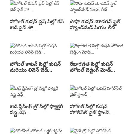
హోటల్ కుషన్ ప్లష్ పిల్లో కేస్
సోఫా కుషన్ మోడరన్ స్టైల్
బెడ్ సైడ్ సో...
హ్యాండ్‌మేడ్ పియు లీట్...
హోటల్ కాటన్ పిల్లో కుషన్
రేఖాగణిత పిల్లో కుషన్
మరియు లినెన్ బెడ్...
హోటల్ బెడ్డింగ్ మోడ్...
బెడ్ స్లీపింగ్ త్రో పిల్లో ఫ్యాక్టరీ
హోటల్ పిల్లో కుషన్
సప్లై ఎఫ్...
హోల్‌సేల్ వైట్ స్టాండ్...