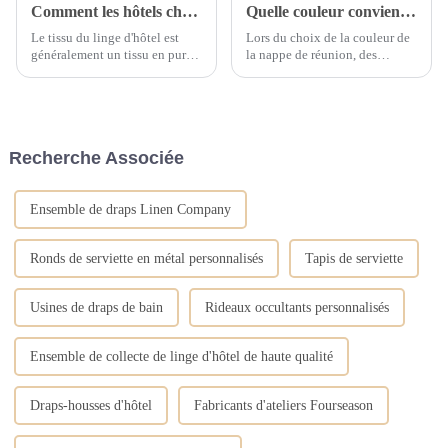
Comment les hôtels choisissent-ils un oreiller de lit d'hôtel approprié ?
Quelle couleur convient pour la nappe de réunion ?
Le tissu du linge d'hôtel est
Lors du choix de la couleur de
généralement un tissu en pur
la nappe de réunion, des
coton de haute densité et de
facteurs tels que la tonalité
haute densité, alors comment
générale de la couleur, la
choisir d'acheter des oreillers
tonalité de couleur principale,
de lit d'hôtel dans une literie en
la tonalité de couleur auxiliaire
linge d'hôtel ? Comment
et la texture du matériau
Recherche Associée
choisir un oreiller de lit d'hôtel
doivent être pris en compte.
avec...
L'analyse spécifique est la
suivante...
Ensemble de draps Linen Company
Ronds de serviette en métal personnalisés
Tapis de serviette
Usines de draps de bain
Rideaux occultants personnalisés
Ensemble de collecte de linge d'hôtel de haute qualité
Draps-housses d'hôtel
Fabricants d'ateliers Fourseason