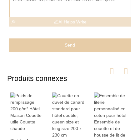
AI Helps Write
Send
Produits connexes
C
e