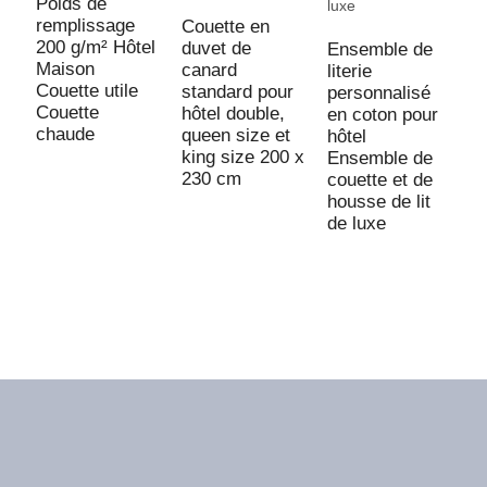
c
Poids de
c
remplissage
Couette en
T
200 g/m² Hôtel
duvet de
Ensemble de
Maison
canard
literie
Couette utile
standard pour
personnalisé
Couette
hôtel double,
en coton pour
chaude
queen size et
hôtel
king size 200 x
Ensemble de
230 cm
couette et de
housse de lit
de luxe