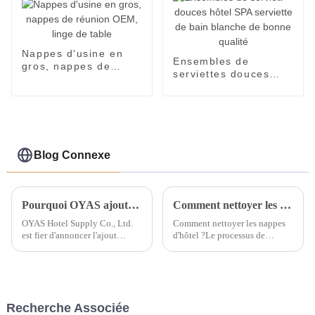
Nappes d'usine en
Ensembles de
gros, nappes de
serviettes douces
réunion OEM, linge
hôtel SPA serviette
de table
de bain blanche de
bonne qualité
Blog Connexe
Pourquoi OYAS ajoute des oreillers 100 % coton biologique
Comment nettoyer les nappes d'un hôtel ?
OYAS Hotel Supply Co., Ltd.
Comment nettoyer les nappes
est fier d'annoncer l'ajout
d'hôtel ?Le processus de
d'oreillers 100 % coton
nettoyage des nappes d'hôtel
biologique à sa gamme de
peut se référer aux étapes
produits de linge d'hôtel de
suivantes :Nettoyer en temps
haute qualité. L'entreprise,
opportun. Après avoir utilisé la
spécialisée dans la fourniture
nappe, elle doit être nettoyée
Recherche Associée
de produits haut de gamme...
immédiatement, par exemple.