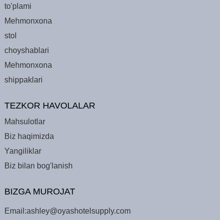
to'plami
Mehmonxona
stol
choyshablari
Mehmonxona
shippaklari
TEZKOR HAVOLALAR
Mahsulotlar
Biz haqimizda
Yangiliklar
Biz bilan bog'lanish
BIZGA MUROJAT
Email:
ashley@oyashotelsupply.com