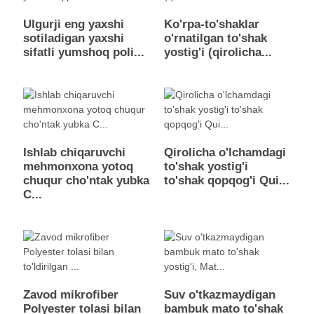
Ulgurji eng yaxshi
Ko'rpa-to'shaklar
sotiladigan yaxshi
o'rnatilgan to'shak
sifatli yumshoq poli...
yostig'i (qirolicha...
Ishlab chiqaruvchi
Qirolicha o'lchamdagi
mehmonxona yotoq
to'shak yostig'i
chuqur cho'ntak yubka
to'shak qopqog'i Qui...
C...
Zavod mikrofiber
Suv o'tkazmaydigan
Polyester tolasi bilan
bambuk mato to'shak