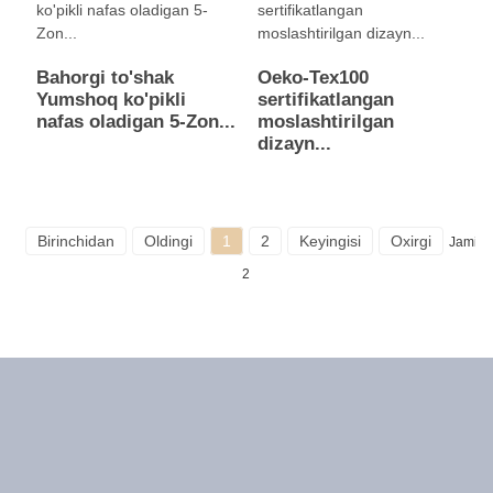
Bahorgi to'shak
Oeko-Tex100
Yumshoq ko'pikli
sertifikatlangan
nafas oladigan 5-Zon...
moslashtirilgan
dizayn...
Birinchidan
Oldingi
1
2
Keyingisi
Oxirgi
Jami
2