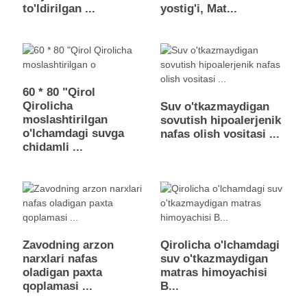
to'ldirilgan ...
yostig'i, Mat...
60 * 80 "Qirol
Qirolicha
Suv o'tkazmaydigan
moslashtirilgan
sovutish hipoalerjenik
o'lchamdagi suvga
nafas olish vositasi ...
chidamli ...
Zavodning arzon
Qirolicha o'lchamdagi
narxlari nafas
suv o'tkazmaydigan
oladigan paxta
matras himoyachisi
qoplamasi ...
B...