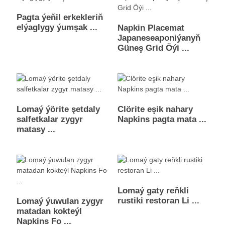
Pagta ýeňil erkekleriň
elýaglygy ýumşak ...
Napkin Placemat
Japaneseaponiýanyň
Güneş Grid Öýi ...
Lomaý ýörite şetdaly
Clörite eşik nahary
salfetkalar zygyr
Napkins pagta mata ...
matasy ...
Lomaý gaty reňkli
rustiki restoran Li ...
Lomaý ýuwulan zygyr
matadan kokteýl
Napkins Fo ...