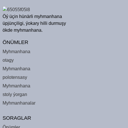
Öý üçin hünärli myhmanhana
üpjünçiligi, ýokary hilli durmuşy
ökde myhmanhana.
ÖNÜMLER
Myhmanhana
otagy
Myhmanhana
polotensasy
Myhmanhana
stoly ýorgan
Myhmanhanalar
SORAGLAR
Önümler