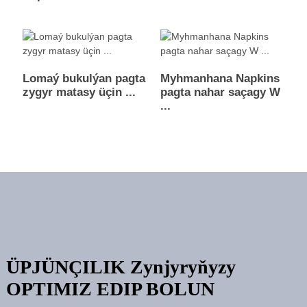
Lomaý bukulýan pagta
Myhmanhana Napkins
zygyr matasy üçin ...
pagta nahar saçagy W
...
ÜPJÜNÇILIK Zynjyryňyzy
OPTIMIZ EDIP BOLUN