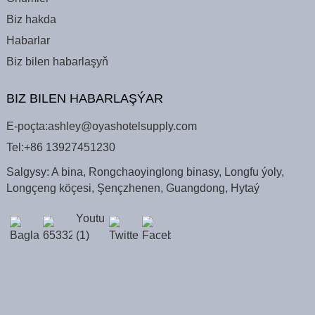
Biz hakda
Habarlar
Biz bilen habarlaşyň
BIZ BILEN HABARLAŞÝAR
E-poçta:
ashley@oyashotelsupply.com
Tel:
+86 13927451230
Salgysy: A bina, Rongchaoyinglong binasy, Longfu ýoly,
Longçeng köçesi, Şençzhenen, Guangdong, Hytaý