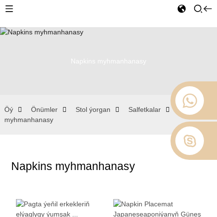
Napkins myhmanhanasy
Öý
Önümler
Stol ýorgan
Salfetkalar
Napkins
myhmanhanasy
Napkins myhmanhanasy