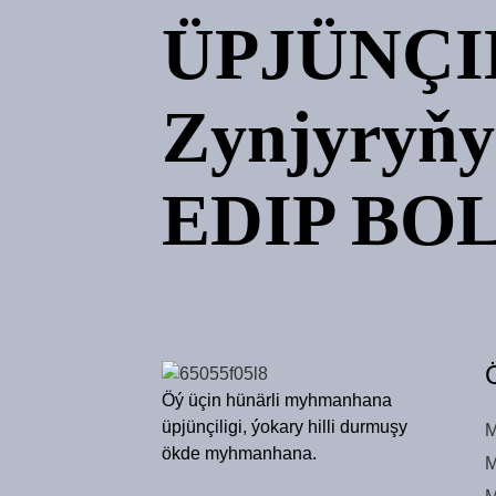
ÜPJÜNÇI
Zynjyryň
EDIP BO
Öý üçin hünärli myhmanhana
üpjünçiligi, ýokary hilli durmuşy
M
ökde myhmanhana.
M