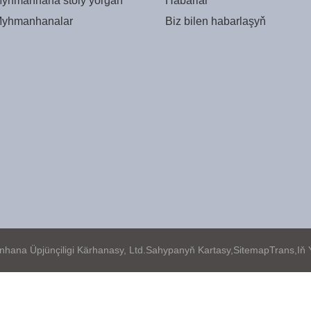
yhmanhana stoly ýorgan
Habarlar
yhmanhanalar
Biz bilen habarlaşyň
a Üpjünçiligi Kärhanasy, Ltd.
Sahypanyň Kartasy,
SitemapTrans,
Iň