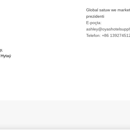
Global satuw we market
prezidenti
E-poçta:
ashley@oyashotelsuppl
Telefon: +86 13927451
y,
 Hytaý