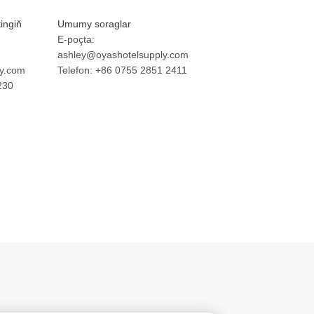
ingiň
Umumy soraglar
E-poçta:
ashley@oyashotelsupply.com
y.com
Telefon: +86 0755 2851 2411
230