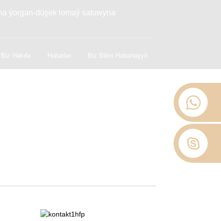
ana ýorgan-düşek lomaý satuwyna
Biz Hakda
Habarlar
Biz Bilen Habarlaşyň