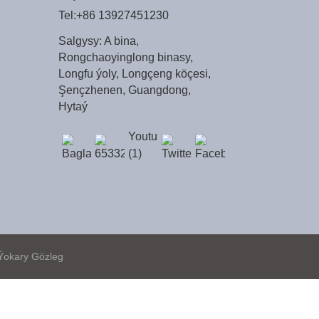
Tel:
+86 13927451230
Salgysy: A bina,
Rongchaoyinglong binasy,
Longfu ýoly, Longçeng köçesi,
Şençzhenen, Guangdong,
Hytaý
 Ýokary Gözleg