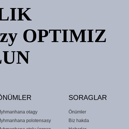
LIK
yzy OPTIMIZ
LUN
ÖNÜMLER
SORAGLAR
yhmanhana otagy
Önümler
yhmanhana polotensasy
Biz hakda