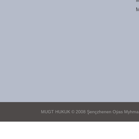
M
M
MUGT HUKUK © 2008 Şençzhenen Oýas Myhmanhan