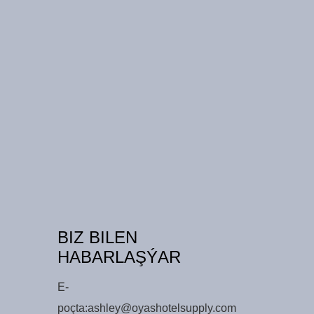
BIZ BILEN
HABARLAŞÝAR
E-
poçta:
ashley@oyashotelsupply.com