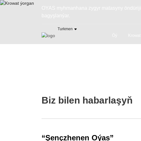
OYAS myhmanhana zygyr matasyny öndüriji w
bagyşlanýar.
Turkmen
Öý
Krowat
Biz bilen habarlaşyň
“Şençzhenen Oýas”