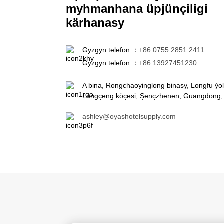
myhmanhana üpjünçiligi
kärhanasy
Gyzgyn telefon ：
+86 0755 2851 2411
Gyzgyn telefon ：
+86 13927451230
A bina, Rongchaoyinglong binasy, Longfu ýol
Longçeng köçesi, Şençzhenen, Guangdong,
ashley@oyashotelsupply.com