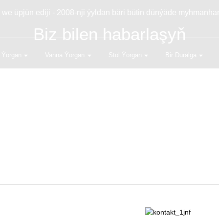
e üpjün ediji - 2008-nji ýyldan bäri bütin dünýäde myhmanh
Biz bilen habarlaşyň
 Ýorgan
Vanna Ýorgan
Stol Ýorgan
Bir Duralga