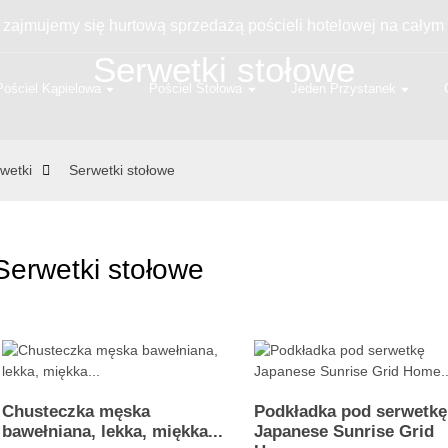
 zajmujemy się hurtową sprzedażą pościeli hotelowej na całym 
Serwetki stołowe
Pościel Kąpielowa
Pościel Stołowa
Jeden Przystanek
wetki
Serwetki stołowe
Serwetki stołowe
Chusteczka męska
Podkładka pod serwetkę
bawełniana, lekka, miękka...
Japanese Sunrise Grid