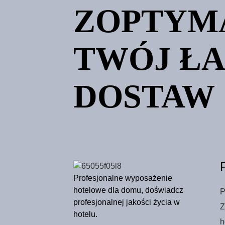
ZOPTYM
miękki, chłonny ręcznik,
pogrubiony, wydłużony,
maratoński, logo,
niestandardowy
Hurtowa bawełniana mała
kwadratowa 30*30 ręcznik
TWÓJ Ł
do rąk haft logo prezent
ręcznik żółty niebieski
szary bawełniany mały
kwadrat
DOSTAW
Profesjonalne wyposażenie
hotelowe dla domu, doświadcz
P
profesjonalnej jakości życia w
Z
hotelu.
h