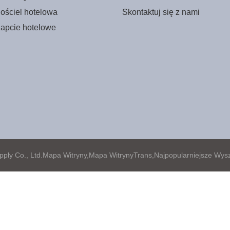
ościel hotelowa
Skontaktuj się z nami
apcie hotelowe
ply Co., Ltd.
Mapa Witryny,
Mapa WitrynyTrans,
Najpopularniejsze Wys