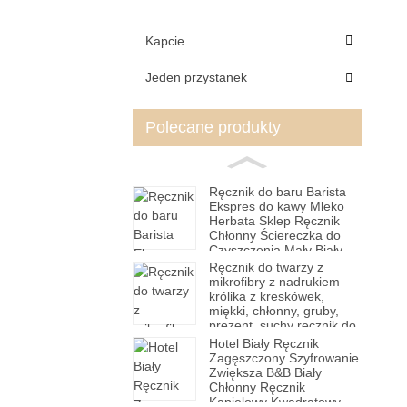
Kapcie
Jeden przystanek
Polecane produkty
Ręcznik do baru Barista
Ekspres do kawy Mleko
Herbata Sklep Ręcznik
Chłonny Ściereczka do
Czyszczenia Mały Biały
Kwadratowy Ręcznik
Ręcznik do twarzy z
Ręcznik do Rąk
mikrofibry z nadrukiem
królika z kreskówek,
miękki, chłonny, gruby,
prezent, suchy ręcznik do
włosów, hurtowa fabryka
Hotel Biały Ręcznik
Zagęszczony Szyfrowanie
Zwiększa B&B Biały
Chłonny Ręcznik
Kąpielowy Kwadratowy