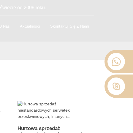
świecie od 2008 roku.
O Nas
Aktualności
Skontaktuj Się Z Nami
Hurtowa sprzedaż