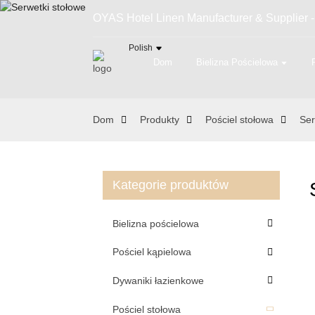
OYAS Hotel Linen Manufacturer & Supplier -
Polish
Dom
Bielizna Pościelowa
Dom
Produkty
Pościel stołowa
Ser
Kategorie produktów
Bielizna pościelowa
Pościel kąpielowa
Dywaniki łazienkowe
Pościel stołowa