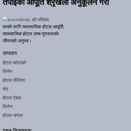
तपाईंको आपूर्ति श्रृंखला अनुकूलन गरौं
घरको लागि व्यावसायिक होटल आपूर्ति,
व्यावसायिक होटल उच्च गुणस्तरको
जीवनको अनुभव।
उत्पादन
होटल कोठाको
लिनेन
होटल तौलिया
सेट
होटल टेबल
लिनेन
होटल चप्पल
द्रुत लिङ्कहरू