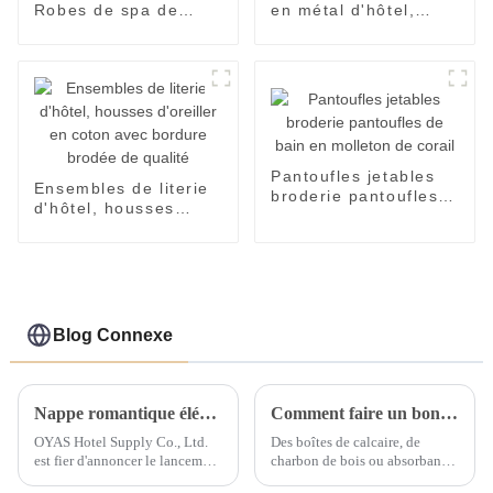
Robes de spa de
en métal d'hôtel,
salle de bains
anneaux de salle à
chaudes
manger de mariage
personnalisées en
de luxe en gros
usine
Pantoufles jetables
Ensembles de literie
broderie pantoufles
d'hôtel, housses
de bain en molleton
d'oreiller en coton
de corail
avec bordure brodée
de qualité
Blog Connexe
Nappe romantique élégante, décoration de fête d'hôtel de mariage, vente en gros
Comment faire un bon travail pour éliminer l’humidité et prévenir la moisissure du linge de chambre ?
OYAS Hotel Supply Co., Ltd.
Des boîtes de calcaire, de
est fier d'annoncer le lancement
charbon de bois ou absorbant
de sa nouvelle gamme de
l'humidité peuvent être