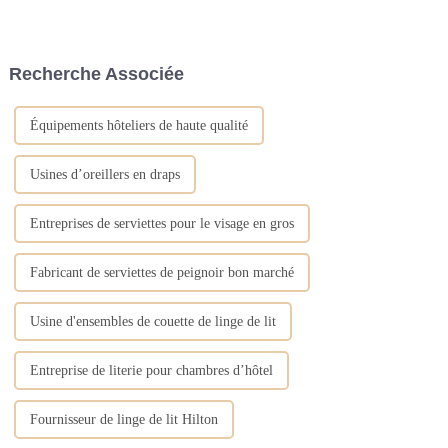
nappes romantiques, parfaites
utilisées dans la pièce pour
pour ajouter une touche
absorber l'humidité. Ils peuvent
d'élégance à tout décor de
être emballés dans de petits
mariage, d'hôtel ou de fête.
sacs en tissu et placés dans
Recherche Associée
Avec plus de 15 ans...
différents coins de la pièce
pour garder l'air sec....
Équipements hôteliers de haute qualité
Usines d’oreillers en draps
Entreprises de serviettes pour le visage en gros
Fabricant de serviettes de peignoir bon marché
Usine d'ensembles de couette de linge de lit
Entreprise de literie pour chambres d’hôtel
Fournisseur de linge de lit Hilton