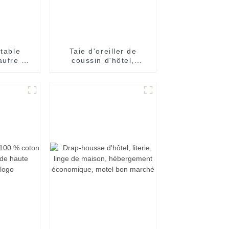
etable
Taie d'oreiller de
aufre de
coussin d'hôtel,
ufles
couverture décorative
SPA
personnalisée, vente
en gros, 45x45cm