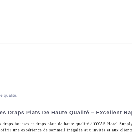
AS - Dédié à la vente en gros de linge d'hôtel dans le monde ent
s De Lit
Linge De Bain
La Nappe
Un Arrêt
À Pr
e qualité.
 Draps Plats De Haute Qualité – Excellent Rap
s draps-housses et draps plats de haute qualité d'OYAS Hotel Suppl
 offrir une expérience de sommeil inégalée aux invités et aux clie