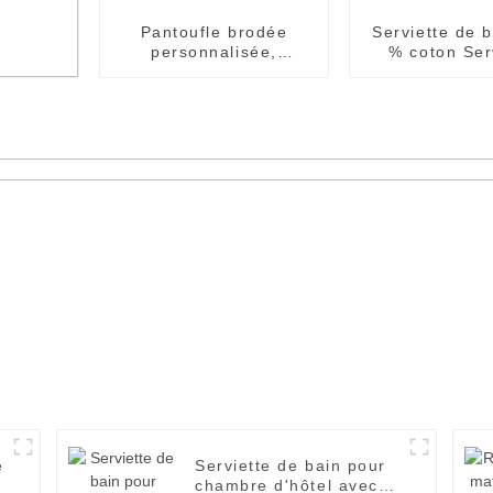
Pantoufle brodée
Serviette de 
personnalisée,
% coton Ser
serviette éponge
d'hôtel de 
jetable en tissu
qualité ave
l,
e
Serviette de bain pour
chambre d'hôtel avec