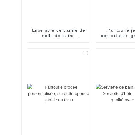
Ensemble de vanité de
Pantoufle j
salle de bains
confortable, g
personnalisé jetable,
gros, panto
commodités de l'hôtel
d'hôtel 