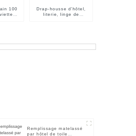
bain 100
Drap-housse d'hôtel,
viette
literie, linge de
haute
maison, hébergement
c logo
économique, motel
bon marché
Remplissage matelassé
par hôtel de toile