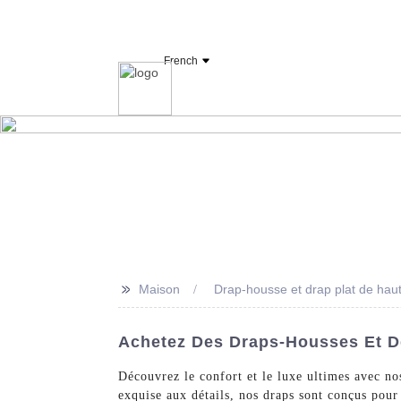
Fabricant et fournisseur de linge d'hôtel OY
French
Maison
Drap
>>
Maison
Drap-housse et drap plat de haut
Achetez Des Draps-Housses Et Des
Découvrez le confort et le luxe ultimes avec no
exquise aux détails, nos draps sont conçus pour