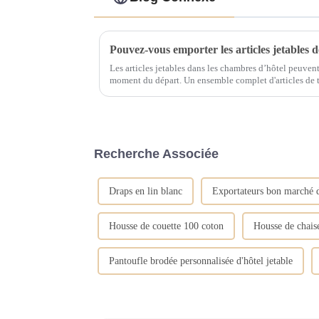
Les articles jetables dans les chambres d’hôtel peuvent 
moment du départ. Un ensemble complet d'articles de toilette Eco Friendly, comprenant des
brosses à dents, du dentifrice, des peignes, des bonnets
Recherche Associée
Draps en lin blanc
Exportateurs bon marché d
Housse de couette 100 coton
Housse de chais
Pantoufle brodée personnalisée d'hôtel jetable