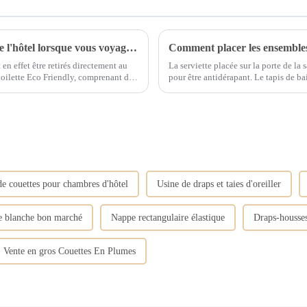
Pouvez-vous emporter les articles jetables de l'hôtel lorsque vous voyagez ?
Comment placer les ensembles 
en effet être retirés directement au
La serviette placée sur la porte de la 
pour être antidérapant. Le tapis de ba
 de douche, des rasoirs, un...
ou sur le comptoir du meuble-lavabo s
e couettes pour chambres d'hôtel
Usine de draps et taies d'oreiller
e blanche bon marché
Nappe rectangulaire élastique
Draps-housses
Vente en gros Couettes En Plumes