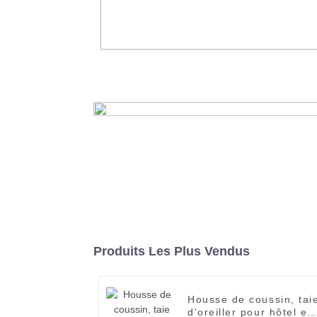
Ensemble de literie en lin d'hôte
collections de draps décorés
En savoir plus
Produits Les Plus Vendus
Housse de coussin, tai
d'oreiller pour hôtel et