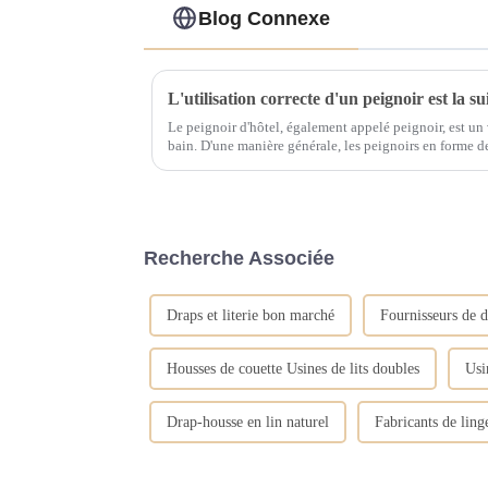
Blog Connexe
L'utilisation correcte d'un peignoir est la s
Le peignoir d'hôtel, également appelé peignoir, est un
bain. D'une manière générale, les peignoirs en forme de serviette ont une bonne absorption
d'eau. Après avoir pris un bain, utilisez une serviette
Recherche Associée
Draps et literie bon marché
Fournisseurs de d
Housses de couette Usines de lits doubles
Usi
Drap-housse en lin naturel
Fabricants de linge