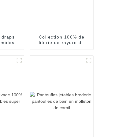
 draps
Collection 100% de
embles
literie de rayure du
ques,
coton 3cm de
rs unies
fabricants de linge
d'hôtel