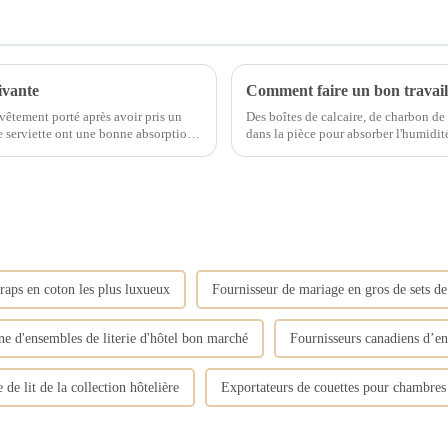
uivante
 vêtement porté après avoir pris un
Des boîtes de calcaire, de charbon de
dans la pièce pour absorber l'humidité. Ils peuvent être emballés dans de petits sacs en 
 douce pour sécher...
et placés dans différents coins de la pi
raps en coton les plus luxueux
Fournisseur de mariage en gros de sets de
ne d'ensembles de literie d'hôtel bon marché
Fournisseurs canadiens d’en
 de lit de la collection hôtelière
Exportateurs de couettes pour chambres 