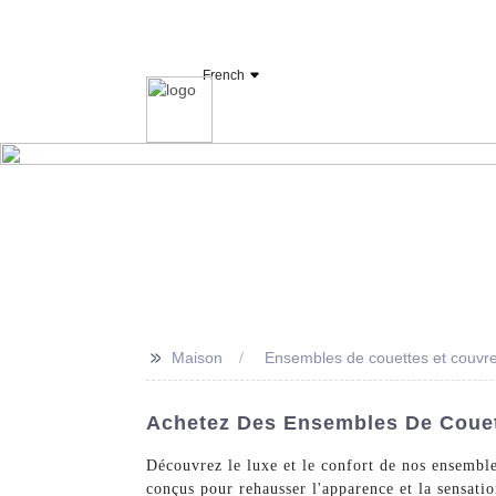
Fabricant et fournisseur de linge d'hôtel OY
French
Maison
Drap
>>
Maison
Ensembles de couettes et couvre-
Achetez Des Ensembles De Couett
Découvrez le luxe et le confort de nos ensembl
conçus pour rehausser l'apparence et la sensati