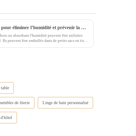
Comment faire un bon travail pour éliminer l’humidité et prévenir la moisissure du linge de chambre ?
 bois ou absorbant l'humidité peuvent être utilisées
tissu
èce pour garder l'air sec....
 table
sembles de literie
Linge de bain personnalisé
d'hôtel