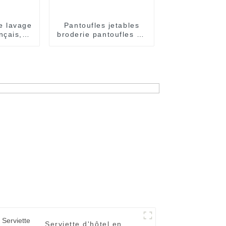
de lavage
Pantoufles jetables
nçais,
broderie pantoufles de
per doux
bain en molleton de
corail
Serviette d'hôtel en