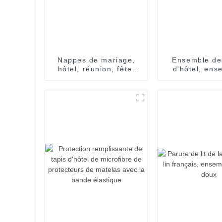
Nappes de mariage,
Ensemble de
hôtel, réunion, fête,
d'hôtel, ens
banquet
doux classi
Double, couleu