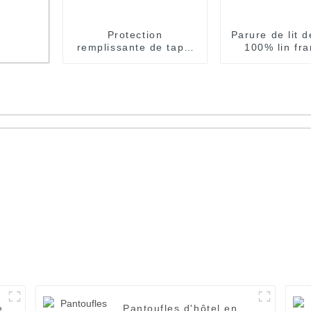
Protection
Parure de lit 
remplissante de tapis
100% lin fra
d'hôtel de microfibre
ensembles su
de protecteurs de
matelas avec la bande
te de
élastique
'oie
e
Pantoufles d'hôtel en