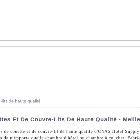
AS - Dédié à la vente en gros de linge d'hôtel dans le monde ent
s De Lit
Linge De Bain
La Nappe
Un Arrêt
À Pr
lits de haute qualité
es Et De Couvre-Lits De Haute Qualité - Meille
es de couette et de couvre-lit de haute qualité d'OYAS Hotel Suppl
on de n'importe quelle chambre d'hôtel ou chambre à coucher. Fabriq