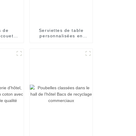
s de
Serviettes de table
 couette
personnalisées en
 de
jacquard pour réunion
e plumes
de mariage
ttes en
ôtel