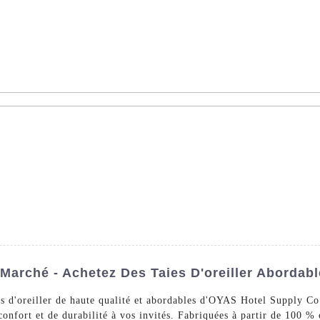
AS - Dédié à la vente en gros de linge d'hôtel dans le monde ent
s De Lit
Linge De Bain
La Nappe
Un Arrêt
À Pr
 Marché - Achetez Des Taies D'oreiller Abordab
ies d'oreiller de haute qualité et abordables d'OYAS Hotel Supply Co
onfort et de durabilité à vos invités. Fabriquées à partir de 100 % c