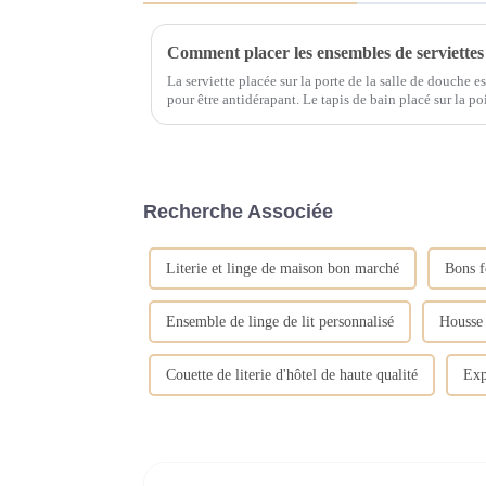
Comment placer les ensembles de serviettes 
La serviette placée sur la porte de la salle de douche est
pour être antidérapant. Le tapis de bain placé sur la po
ou sur le comptoir du meuble-lavabo sert à empêcher l'
Recherche Associée
Literie et linge de maison bon marché
Bons f
Ensemble de linge de lit personnalisé
Housse 
Couette de literie d'hôtel de haute qualité
Exp