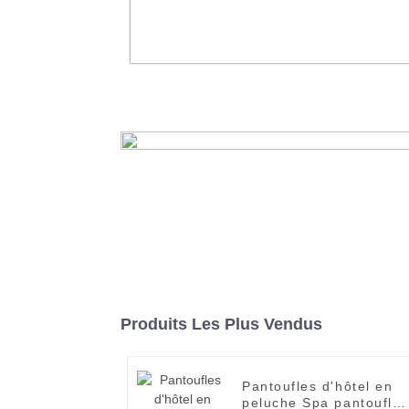
Serviette de table en lin, fournisse
serviettes d'hôtel pour fête de mar
réunion
En savoir plus
Produits Les Plus Vendus
Pantoufles d'hôtel en
peluche Spa pantoufles