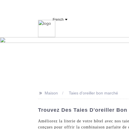
Fabricant et fournisseur de linge d'hôtel OY
French
Maison
Drap
>>
Maison
Taies d'oreiller bon marché
Trouvez Des Taies D'oreiller Bon
Améliorez la literie de votre hôtel avec nos ta
conçues pour offrir la combinaison parfaite de c