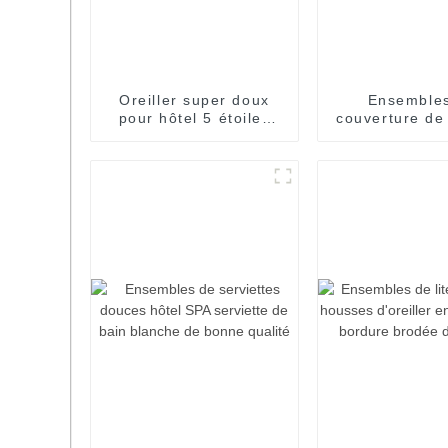
Oreiller super doux
Ensemble
pour hôtel 5 étoiles
couverture de
avec passepoil de
de literie
couleur or foncé
remplissage d
d'oie de coue
duvet d'h