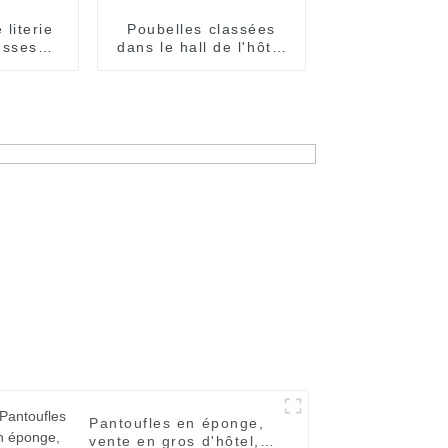
literie
Poubelles classées
usses
dans le hall de l'hôtel
n coton
Bacs de recyclage
 brodée
commerciaux
té
Pantoufles en éponge,
vente en gros d'hôtel,