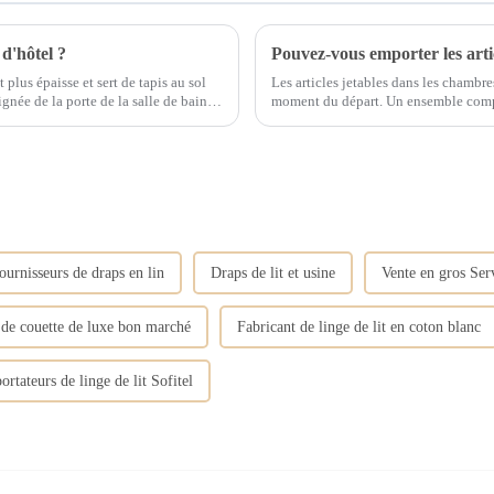
d'hôtel ?
 plus épaisse et sert de tapis au sol
Les articles jetables dans les chambre
ignée de la porte de la salle de bain
moment du départ. Un ensemble complet d'articles de toilette Eco Friendly, comprenant des
eau de couler.
brosses à dents, du dentifrice, des pei
ournisseurs de draps en lin
Draps de lit et usine
Vente en gros Ser
de couette de luxe bon marché
Fabricant de linge de lit en coton blanc
ortateurs de linge de lit Sofitel