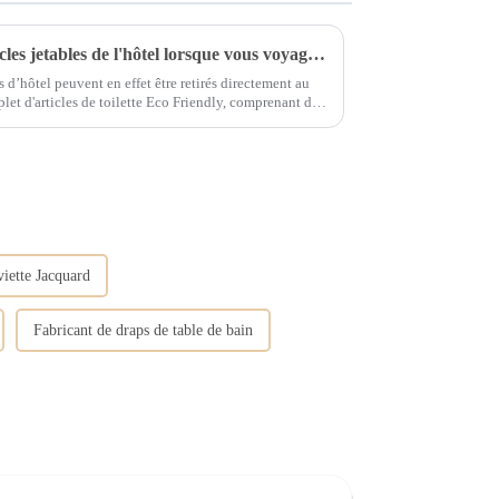
Pouvez-vous emporter les articles jetables de l'hôtel lorsque vous voyagez ?
s d’hôtel peuvent en effet être retirés directement au
gnes, des bonnets de douche, des rasoirs, un...
viette Jacquard
Fabricant de draps de table de bain