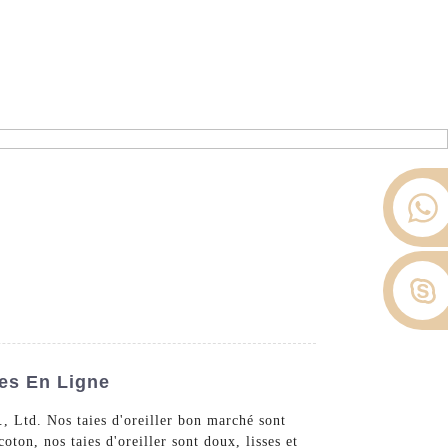
ier depuis 2008.
opos De Nous
Nouvelles
Contactez-Nous
les En Ligne
., Ltd. Nos taies d'oreiller bon marché sont
oton, nos taies d'oreiller sont doux, lisses et