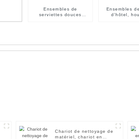
Ensembles de
Ensembles de 
serviettes douces
d'hôtel, ho
hôtel SPA serviette de
d'oreiller e
bain blanche de bonne
avec bordure
qualité
de quali
ur de
iage,
Chariot de nettoyage de
matériel, chariot en