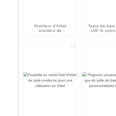
Oreillers d'hôtel
Tapis de bain
oreillers de
100 % coton
remplissage en
Jacquard serv
microfibre blanche de
sol de b
sommeil moelleux