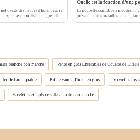
Quelle est la fonction d'une p
 nettoyage des nappes d'hôtel peut se
La poubelle contribue à modifier l'hyg
, elle
prévalence des maladies, et son plac
correctement éliminés sans le phénom
haise blanche bon marché
Vente en gros Ensembles de Couette de Literie
iller de haute qualité
Kit de vanité d'hôtel en gros
Serviettes rose
Serviettes et tapis de salle de bain bon marché