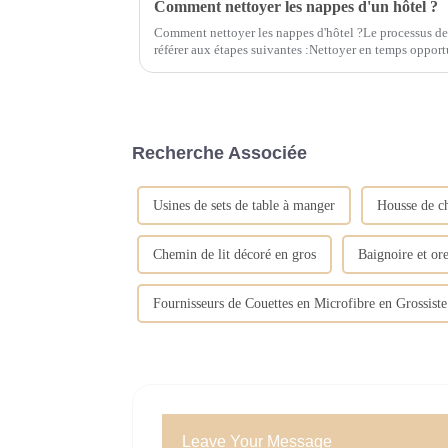
Comment nettoyer les nappes d'un hôtel ?
Comment nettoyer les nappes d'hôtel ?Le processus de
référer aux étapes suivantes :Nettoyer en temps opportun. Après avoir utilisé la nappe
doit être nettoyée immédiatement, par exemple.
Recherche Associée
Usines de sets de table à manger
Housse de c
Chemin de lit décoré en gros
Baignoire et ore
Fournisseurs de Couettes en Microfibre en Grossiste
Leave Your Message