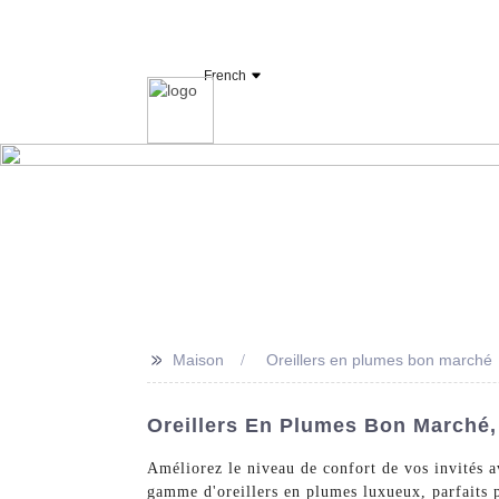
Fabricant et fournisseur de linge d'hôtel OY
French
Maison
Drap
>>
Maison
Oreillers en plumes bon marché
Oreillers En Plumes Bon Marché,
Améliorez le niveau de confort de vos invités 
gamme d'oreillers en plumes luxueux, parfaits p