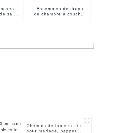
isexes
Ensembles de draps
de salle
de chambre à coucher
audes
Ensembles de linge
ées en
d'hôtel White Lines
Chemins de table en lin
pour mariage, nappes