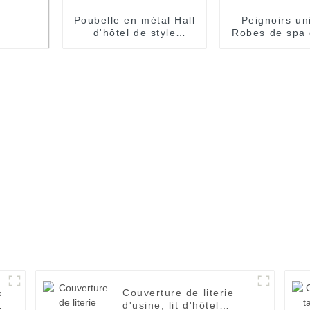
Poubelle en métal Hall
Peignoirs un
d'hôtel de style
Robes de spa 
moderne pour une
de bains ch
utilisation en hôtel
personnalis
usine
uxe
%
Couverture de literie
d'usine, lit d'hôtel