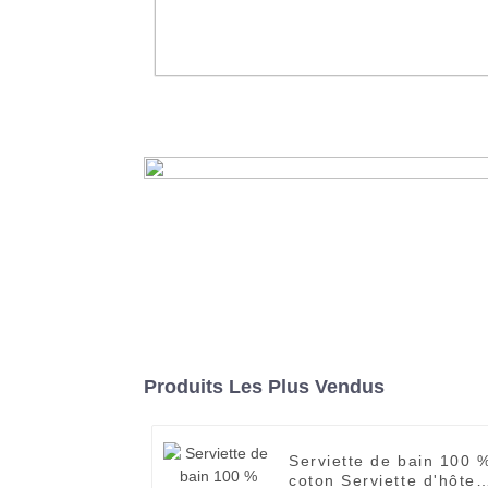
Ensembles de literie d'hôtel de l
d'oreiller en latex
En savoir plus
Produits Les Plus Vendus
Serviette de bain 100 
coton Serviette d'hôtel