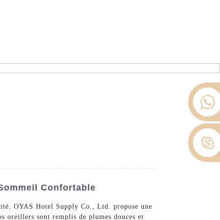
ier depuis 2008.
opos De Nous
Nouvelles
Contactez-Nous
 Sommeil Confortable
alité. OYAS Hotel Supply Co., Ltd. propose une
s oreillers sont remplis de plumes douces et