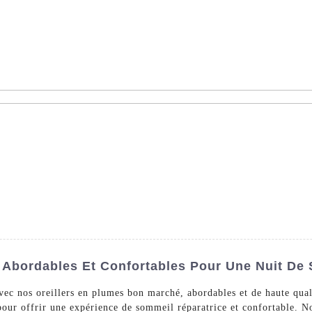
AS - Dédié à la vente en gros de linge d'hôtel dans le monde ent
s De Lit
Linge De Bain
La Nappe
Un Arrêt
À Pr
 Abordables Et Confortables Pour Une Nuit De
avec nos oreillers en plumes bon marché, abordables et de haute qu
our offrir une expérience de sommeil réparatrice et confortable. No