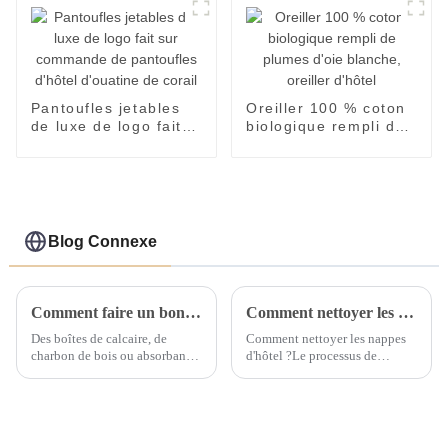
Pantoufles jetables
Oreiller 100 % coton
de luxe de logo fait
biologique rempli de
sur commande de
plumes d'oie blanche,
pantoufles d'hôtel
oreiller d'hôtel
d'ouatine de corail
Blog Connexe
Comment faire un bon travail pour éliminer l’humidité et prévenir la moisissure du linge de chambre ?
Comment nettoyer les nappes d'un hôtel ?
Des boîtes de calcaire, de
Comment nettoyer les nappes
charbon de bois ou absorbant
d'hôtel ?Le processus de
l'humidité peuvent être
nettoyage des nappes d'hôtel
utilisées dans la pièce pour
peut se référer aux étapes
absorber l'humidité. Ils peuvent
suivantes :Nettoyer en temps
être emballés dans de petits
opportun. Après avoir utilisé la
sacs en tissu et placés dans
nappe, elle doit être nettoyée