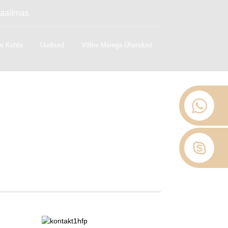
maailmas.
e Kohta
Uudised
Võtke Meiega Ühendust