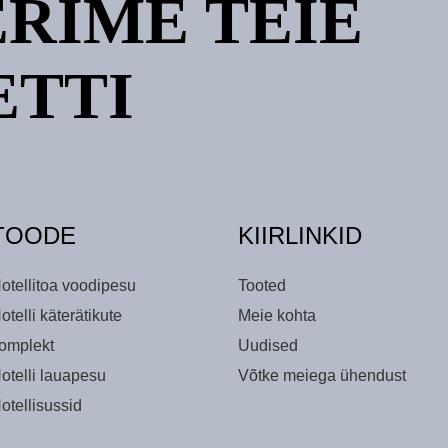
RIME TEIE
ETTI
TOODE
KIIRLINKID
otellitoa voodipesu
Tooted
otelli käterätikute
Meie kohta
omplekt
Uudised
otelli lauapesu
Võtke meiega ühendust
otellisussid