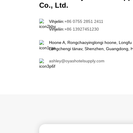
Co., Ltd.
Vihjeliin:
+86 0755 2851 2411
Vihjeliin:
+86 13927451230
Hoone A, Rongchaoyinglongi hoone, Longfu 
Longchengi tänav, Shenzhen, Guangdong, H
ashley@oyashotelsupply.com