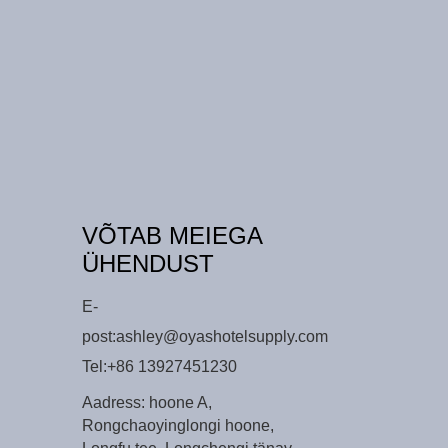
VÕTAB MEIEGA
ÜHENDUST
E-
post:
ashley@oyashotelsupply.com
Tel:
+86 13927451230
Aadress: hoone A,
Rongchaoyinglongi hoone,