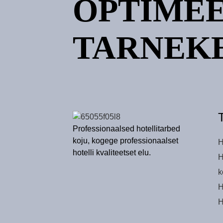
OPTIMEE
TARNEK
Professionaalsed hotellitarbed
koju, kogege professionaalset
H
hotelli kvaliteetset elu.
H
k
H
H