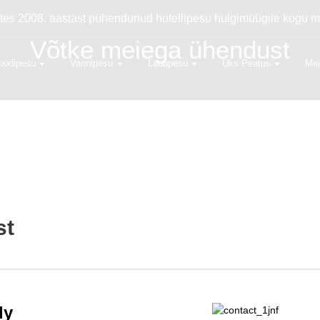
alates 2008. aastast pühendunud hotellipesu hulgimüügile kogu 
Võtke meiega ühendust
oodipesu
Vannipesu
Lauapesu
Üks Peatus
Mei
st
ly