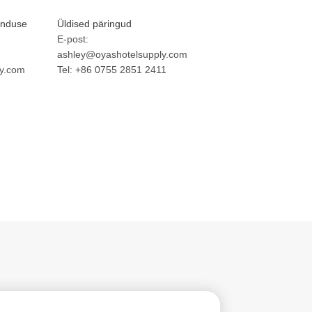
unduse
Üldised päringud
E-post:
ashley@oyashotelsupply.com
y.com
Tel: +86 0755 2851 2411