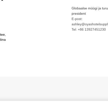
Globaalse müügi ja tur
president
E-post:
ashley@oyashotelsuppl
Tel: +86 13927451230
tee,
iina