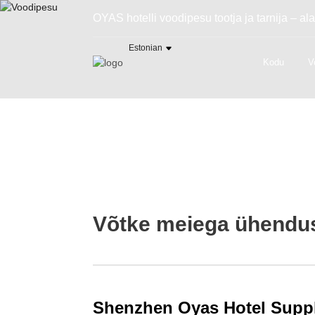
OYAS hotelli voodipesu tootja ja tarnija – 
Estonian
Kodu
V
Võtke meiega ühendu
Shenzhen Oyas Hotel Supp