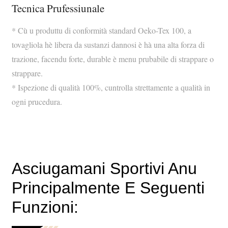
Tecnica Prufessiunale
* Cù u produttu di conformità standard Oeko-Tex 100, a
tovagliola hè libera da sustanzi dannosi è hà una alta forza di
trazione, facendu forte, durable è menu prubabile di strappare o
strappare.
* Ispezione di qualità 100%, cuntrolla strettamente a qualità in
ogni prucedura.
Asciugamani Sportivi Anu
Principalmente E Seguenti
Funzioni: