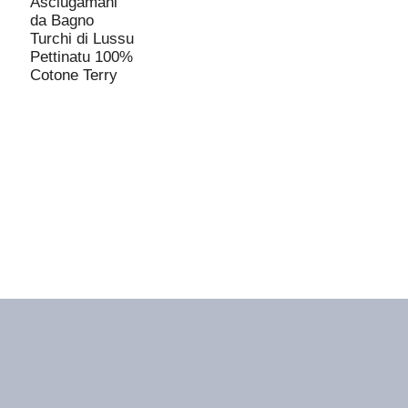
S
Asciugamani
a
da Bagno
d
Turchi di Lussu
l
Pettinatu 100%
Cotone Terry