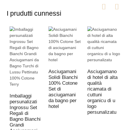
I prudutti cunnessi
Asciugamani
Asciugamano
Solidi Bianchi
di hotel di alta
100% Cotone
qualità
Set di
ricamata di
S
asciugamani
cuttuni
a
Imballaggi
da bagno per
organicu di u
d
persunalizati
hotel
logo
l
Ingrossu Set
persunalizatu
c
Regali di
st
Bagno Bianchi
v
Grandi