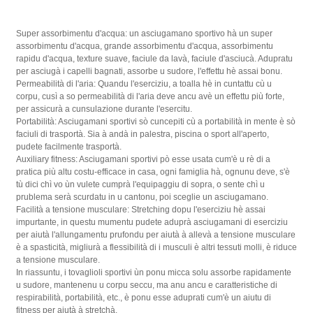
Super assorbimentu d'acqua: un asciugamano sportivo hà un super
assorbimentu d'acqua, grande assorbimentu d'acqua, assorbimentu
rapidu d'acqua, texture suave, faciule da lavà, faciule d'asciucà. Adupratu
per asciugà i capelli bagnati, assorbe u sudore, l'effettu hè assai bonu.
Permeabilità di l'aria: Quandu l'eserciziu, a toalla hè in cuntattu cù u
corpu, cusì a so permeabilità di l'aria deve ancu avè un effettu più forte,
per assicurà a cunsulazione durante l'esercitu.
Portabilità: Asciugamani sportivi sò cuncepiti cù a portabilità in mente è sò
faciuli di trasportà. Sia à andà in palestra, piscina o sport all'aperto,
pudete facilmente trasportà.
Auxiliary fitness: Asciugamani sportivi pò esse usata cum'è u rè di a
pratica più altu costu-efficace in casa, ogni famiglia hà, ognunu deve, s'è
tù dici chì vo ùn vulete cumprà l'equipaggiu di sopra, o sente chì u
prublema serà scurdatu in u cantonu, poi sceglie un asciugamano.
Facilità a tensione musculare: Stretching dopu l'eserciziu hè assai
impurtante, in questu mumentu pudete aduprà asciugamani di eserciziu
per aiutà l'allungamentu prufondu per aiutà à allevà a tensione musculare
è a spasticità, migliurà a flessibilità di i musculi è altri tessuti molli, è riduce
a tensione musculare.
In riassuntu, i tovaglioli sportivi ùn ponu micca solu assorbe rapidamente
u sudore, mantenenu u corpu seccu, ma anu ancu e caratteristiche di
respirabilità, portabilità, etc., è ponu esse aduprati cum'è un aiutu di
fitness per aiutà à stretchà.