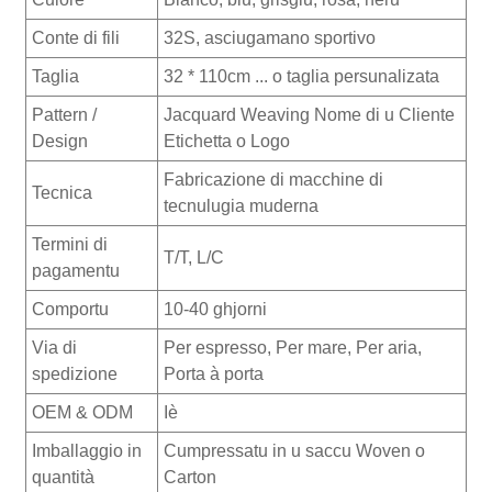
Conte di fili
32S, asciugamano sportivo
Taglia
32 * 110cm ... o taglia persunalizata
Pattern /
Jacquard Weaving Nome di u Cliente
Design
Etichetta o Logo
Fabricazione di macchine di
Tecnica
tecnulugia muderna
Termini di
T/T, L/C
pagamentu
Comportu
10-40 ghjorni
Via di
Per espresso, Per mare, Per aria,
spedizione
Porta à porta
OEM & ODM
Iè
Imballaggio in
Cumpressatu in u saccu Woven o
quantità
Carton