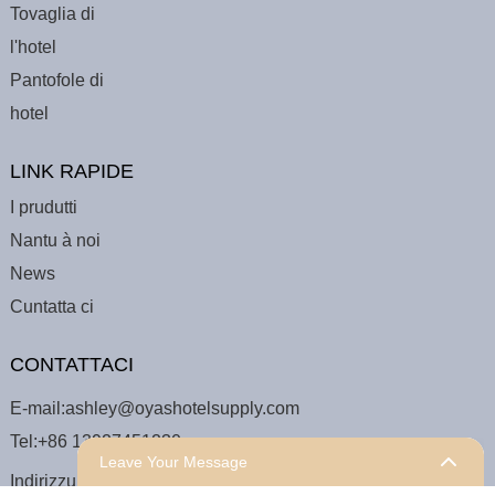
Tovaglia di
l'hotel
Pantofole di
hotel
LINK RAPIDE
I prudutti
Nantu à noi
News
Cuntatta ci
CONTATTACI
E-mail:
ashley@oyashotelsupply.com
Tel:
+86 13927451230
Leave Your Message
Indirizzu: Building A, Rongchaoyinglong Building, Longfu