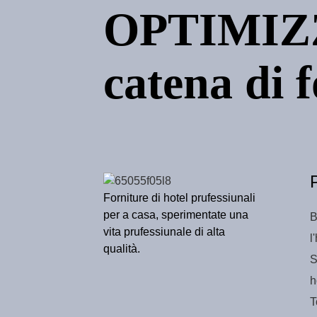
d'aspettu
OPTIMIZZ
assorbente morbido in
cotone, addensato,
allungato, asciugamano
da maratona, logo
Vendita all'ingrosso di
personalizzato
Cotone Piccolo Quadrato
catena di 
30 * 30 Asciugamano a
Mano Ricamo Logo
Asciugamano Regalo
Giallo Blu Grigio Piccolo
Quadrato di Cotone
Forniture di hotel prufessiunali
per a casa, sperimentate una
B
vita prufessiunale di alta
l
qualità.
S
h
T