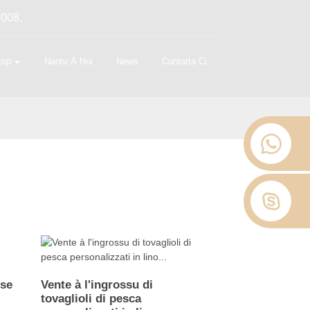
2008.
top
Nantu À Noi
News
Cuntatta Ci
ese
Vente à l'ingrossu di
tovaglioli di pesca