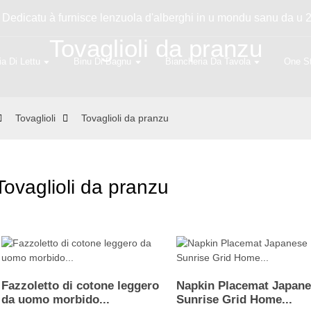
Dedicatu à furnisce lenzuola d'alberghi in u mondu sanu da u 
Tovaglioli da pranzu
ia Di Lettu
Binu Di Bagnu
Biancheria Da Tavola
One S
Tovaglioli
Tovaglioli da pranzu
Tovaglioli da pranzu
Fazzoletto di cotone leggero
Napkin Placemat Japan
da uomo morbido...
Sunrise Grid Home...