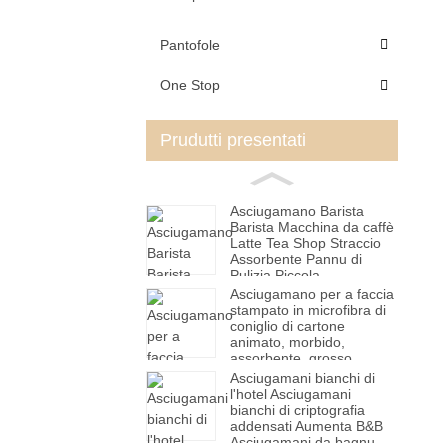
Pantofole
One Stop
Prudutti presentati
Asciugamano Barista
Barista Macchina da caffè
Latte Tea Shop Straccio
Assorbente Pannu di
Pulizia Piccola
Asciugamano Quadratu
Asciugamano per a faccia
Bianco Asciugamano
stampato in microfibra di
coniglio di cartone
animato, morbido,
assorbente, grosso,
regalo, asciugamano per
Asciugamani bianchi di
capelli secchi, fabbrica
l'hotel Asciugamani
all'ingrosso
bianchi di criptografia
addensati Aumenta B&B
Asciugamani da bagnu