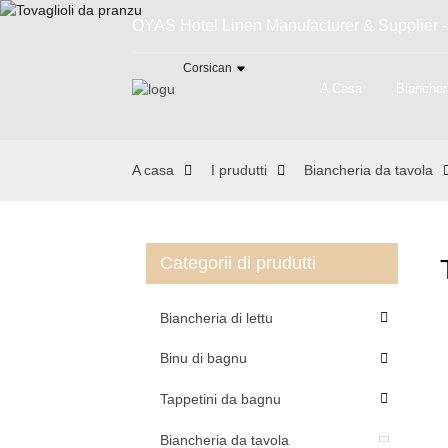
OYAS Hotel Linen Manufacturer & Supplier - 
Corsican
A Casa
Biancher
A casa
I prudutti
Biancheria da tavola
Categorii di prudutti
Biancheria di lettu
Binu di bagnu
Tappetini da bagnu
Biancheria da tavola