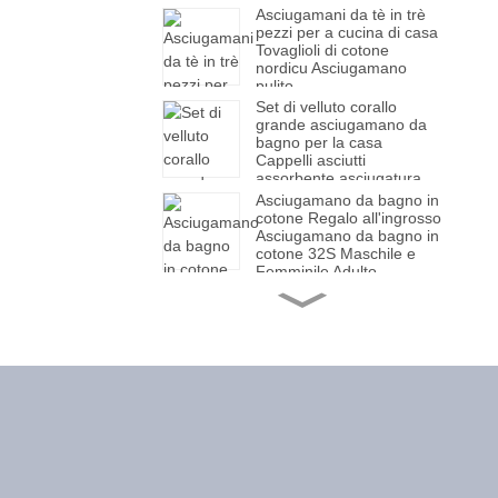
assorbenti bianchi
Asciugamani da tè in trè
Asciugamani quadrati ùn
pezzi per a cucina di casa
perdi micca i capelli
Tovaglioli di cotone
nordicu Asciugamano
pulito
Set di velluto corallo
grande asciugamano da
bagno per la casa
Cappelli asciutti
assorbente asciugatura
rapida senza capelli
Asciugamano da bagno in
spessi Copertura
cotone Regalo all'ingrosso
asciugamano da bagno
Asciugamano da bagno in
molle e addensata
cotone 32S Maschile e
Femminile Adulto
Assorbente Capelli
Asciugamano da bagno di
Asciugamano da bagno in
cotone Asciugamano da
casa
bagno per adulti Regalo
per l'omi è donne
Asciugamano grande
Cube d'acqua
Cucchiara di Forchetta
Asciugamano da bagno
Cucchiara di Mancu di
all'ingrosso Asciugamano
Perle in Ceramica di
da spiaggia semplice
Lussu Leggeru Set di
Vaissella Creativa
Cutelleria in stile
Asciugamano fitness
occidentale di altu livellu
all'ingrosso, asciugamano