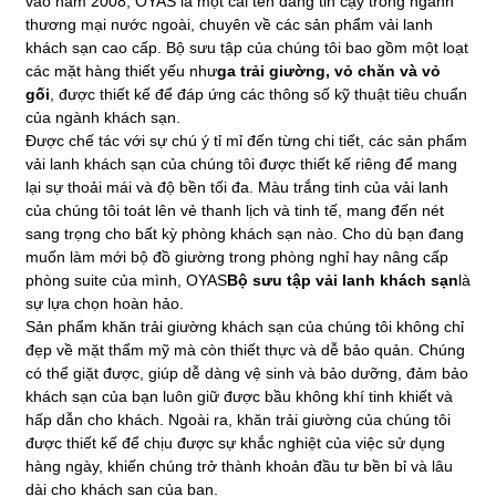
vào năm 2008, OYAS là một cái tên đáng tin cậy trong ngành
thương mại nước ngoài, chuyên về các sản phẩm vải lanh
khách sạn cao cấp. Bộ sưu tập của chúng tôi bao gồm một loạt
các mặt hàng thiết yếu như
ga trải giường, vỏ chăn và vỏ
gối
, được thiết kế để đáp ứng các thông số kỹ thuật tiêu chuẩn
của ngành khách sạn.
Được chế tác với sự chú ý tỉ mỉ đến từng chi tiết, các sản phẩm
vải lanh khách sạn của chúng tôi được thiết kế riêng để mang
lại sự thoải mái và độ bền tối đa. Màu trắng tinh của vải lanh
của chúng tôi toát lên vẻ thanh lịch và tinh tế, mang đến nét
sang trọng cho bất kỳ phòng khách sạn nào. Cho dù bạn đang
muốn làm mới bộ đồ giường trong phòng nghỉ hay nâng cấp
phòng suite của mình, OYAS
Bộ sưu tập vải lanh khách sạn
là
sự lựa chọn hoàn hảo.
Sản phẩm khăn trải giường khách sạn của chúng tôi không chỉ
đẹp về mặt thẩm mỹ mà còn thiết thực và dễ bảo quản. Chúng
có thể giặt được, giúp dễ dàng vệ sinh và bảo dưỡng, đảm bảo
khách sạn của bạn luôn giữ được bầu không khí tinh khiết và
hấp dẫn cho khách. Ngoài ra, khăn trải giường của chúng tôi
được thiết kế để chịu được sự khắc nghiệt của việc sử dụng
hàng ngày, khiến chúng trở thành khoản đầu tư bền bỉ và lâu
dài cho khách sạn của bạn.