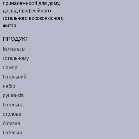
приналежності для дому,
досвід професійного
готельного високоякісного
життя.
ПРОДУКТ
Білизна в
готельному
номері
Готельний
набір
рушників
Готельна
столова
білизна
Готельні