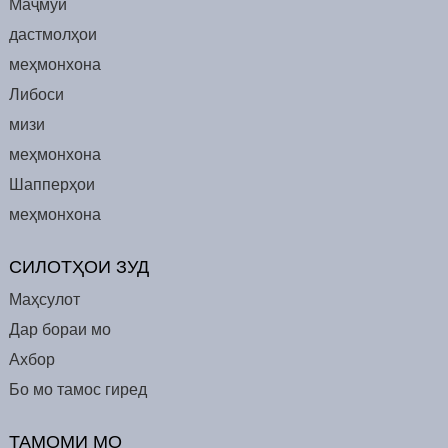
Маҷмӯи
дастмолҳои
меҳмонхона
Либоси
мизи
меҳмонхона
Шапперҳои
меҳмонхона
СИЛОТҲОИ ЗУД
Маҳсулот
Дар бораи мо
Ахбор
Бо мо тамос гиред
ТАМОМИ МО