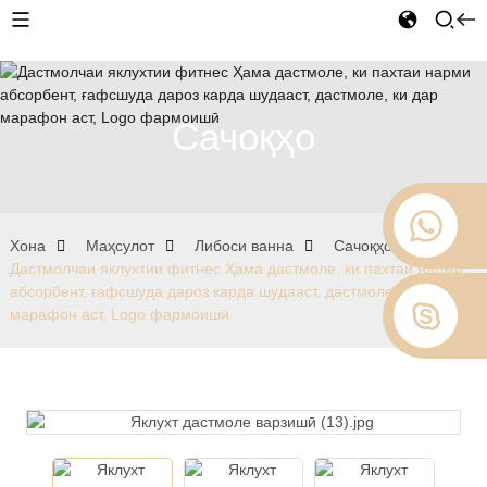
Сачоқҳо
Хона
Маҳсулот
Либоси ванна
Сачоқҳо
Дастмолчаи яклухтии фитнес Ҳама дастмоле, ки пахтаи нарми
абсорбент, ғафсшуда дароз карда шудааст, дастмоле, ки дар
марафон аст, Logo фармоишӣ