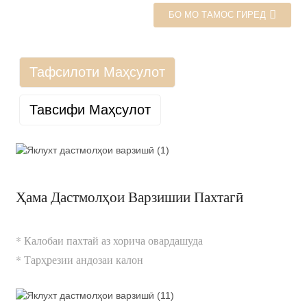
БО МО ТАМОС ГИРЕД
Тафсилоти Маҳсулот
Тавсифи Маҳсулот
Ҳама Дастмолҳои Варзишии Пахтагӣ
* Калобаи пахтай аз хорича овардашуда
* Тарҳрезии андозаи калон