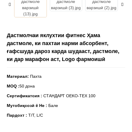
Дастмолчаи яклухтии фитнес Ҳама
дастмоле, ки пахтаи нарми абсорбент,
ғафсшуда дароз карда шудааст, дастмоле,
ки дар марафон аст, Logo фармоишӣ
Материал
:
Пахта
MOQ
:
50 дона
Сертификатсия
:
СТАНДАРТ OEKO-TEX 100
Мутобиқсозӣ ё Не
:
Бале
Пардохт
:
T/T, L/C