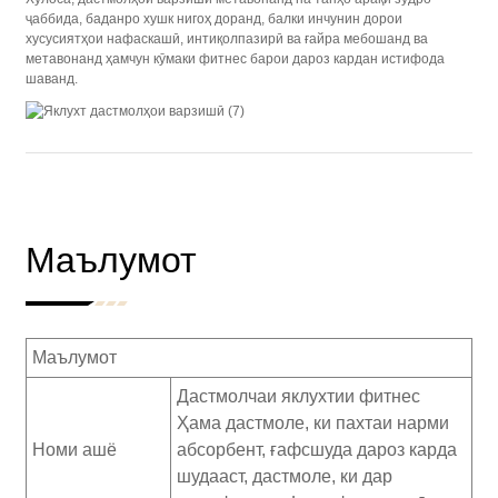
ҷаббида, баданро хушк нигоҳ доранд, балки инчунин дорои
хусусиятҳои нафаскашӣ, интиқолпазирӣ ва ғайра мебошанд ва
метавонанд ҳамчун кӯмаки фитнес барои дароз кардан истифода
шаванд.
Маълумот
Маълумот
Дастмолчаи яклухтии фитнес
Ҳама дастмоле, ки пахтаи нарми
Номи ашё
абсорбент, ғафсшуда дароз карда
шудааст, дастмоле, ки дар