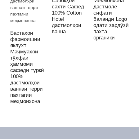
Сачоқҳои
Меҳмонхона
Г
сахти Сафед
дастмоле
п
100% Cotton
сифати
5
Hotel
баланди Logo
д
дастмолҳои
одати зардӯзӣ
в
ванна
пахта
м
Бастаҳои
органикӣ
фармоишии
яклухт
Маҷмӯаҳои
тӯҳфаи
ҳаммоми
сафеди туркӣ
100%
дастмолҳои
ваннаи терри
пахтагии
меҳмонхона