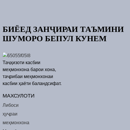
БИЁЕД ЗАНҶИРАИ ТАЪМИНИ
ШУМОРО БЕПУЛ КУНЕМ
Таҷҳизоти касбии
меҳмонхона барои хона,
таҷрибаи меҳмонхонаи
касбии ҳаёти баландсифат.
МАХСУЛОТИ
Либоси
ҳуҷраи
меҳмонхона