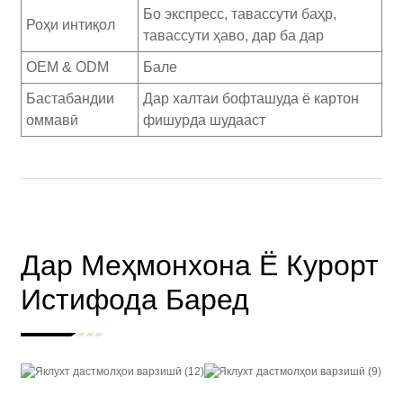
Бо экспресс, тавассути баҳр,
Роҳи интиқол
тавассути ҳаво, дар ба дар
OEM & ODM
Бале
Бастабандии
Дар халтаи бофташуда ё картон
оммавӣ
фишурда шудааст
Дар Меҳмонхона Ё Курорт
Истифода Баред