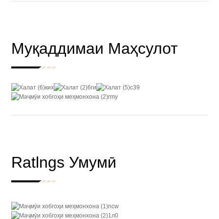
Муқаддимаи Маҳсулот
Ratlngs Умумӣ