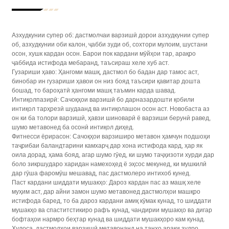
Азхудкунии супер об: дастмолчаи варзишӣ дорои азхудкунии супер
об, азхудкунии оби калон, ҷабби зуди об, сохтори мулоим, шустани
осон, хушк кардан осон. Барои пок кардани мӯйҳои тар, арақро
ҷаббида истифода мебаранд, таъсираш хеле хуб аст.
Гузариши ҳаво: Ҳангоми машқ, дастмол бо бадан дар тамос аст,
бинобар ин гузариши ҳавои он низ бояд таъсири қавитар дошта
бошад, то бароҳатӣ ҳангоми машқ таъмин карда шавад.
Интиқолпазирӣ: Сачоқҳои варзишӣ бо дарназардошти қобили
интиқол тарҳрезӣ шудаанд ва интиқолашон осон аст. Новобаста аз
он ки ба толори варзишӣ, ҳавзи шиноварӣ ё варзиши берунӣ равед,
шумо метавонед ба осонӣ интиқол диҳед.
Фитнесси ёрирасон: Сачоқҳои варзиширо метавон ҳамчун подшоҳи
таҷрибаи баландтарини камхарҷ дар хона истифода кард, ҳар як
оила дорад, ҳама бояд, агар шумо гӯед, ки шумо таҷҳизоти хурди дар
боло зикршударо харидан намехоҳед ё эҳсос мекунед, ки мушкилӣ
дар гӯша фаромӯш мешавад, пас дастмолеро интихоб кунед.
Паст кардани шиддати мушакҳо: Дароз кардан пас аз машқ хеле
муҳим аст, дар айни замон шумо метавонед дастмолҳои машқро
истифода баред, то ба дароз кардани амиқ кӯмак кунад, то шиддати
мушакҳо ва спаститстикиро рафъ кунад, чандирии мушакҳо ва дигар
бофтаҳои нармро беҳтар кунад ва шиддати мушакҳоро кам кунад.
Хулоса, дастмолҳои варзишӣ метавонанд на танҳо арақи зудро