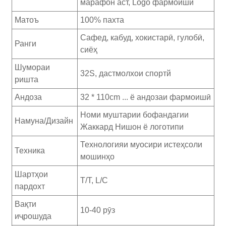
марафон аст, Logo фармоишӣ
Матоъ
100% пахта
Сафед, кабуд, хокистарӣ, гулобӣ,
Ранги
сиёҳ
Шумораи
32S, дастмолхои спортй
ришта
Андоза
32 * 110cm ... ё андозаи фармоишӣ
Номи муштарии бофандагии
Намуна/Дизайн
Жаккард Нишон ё логотипи
Технологияи муосири истеҳсоли
Техника
мошинҳо
Шартҳои
T/T, L/C
пардохт
Вақти
10-40 рӯз
иҷрошуда