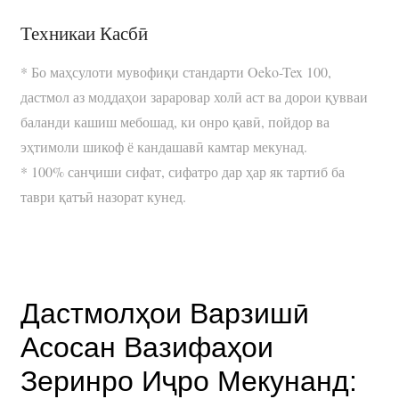
Техникаи Касбӣ
* Бо маҳсулоти мувофиқи стандарти Oeko-Tex 100,
дастмол аз моддаҳои зараровар холӣ аст ва дорои қувваи
баланди кашиш мебошад, ки онро қавӣ, пойдор ва
эҳтимоли шикоф ё кандашавӣ камтар мекунад.
* 100% санҷиши сифат, сифатро дар ҳар як тартиб ба
таври қатъӣ назорат кунед.
Дастмолҳои Варзишӣ
Асосан Вазифаҳои
Зеринро Иҷро Мекунанд: