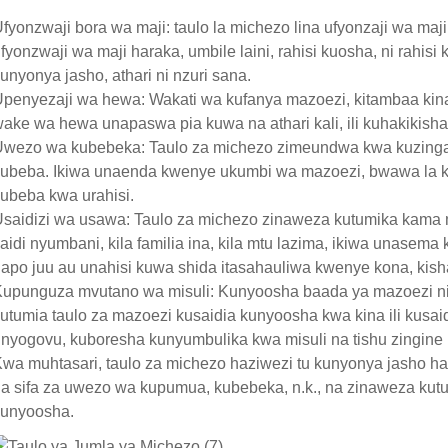
fyonzwaji bora wa maji: taulo la michezo lina ufyonzaji wa maj
fyonzwaji wa maji haraka, umbile laini, rahisi kuosha, ni rahis
unyonya jasho, athari ni nzuri sana.
penyezaji wa hewa: Wakati wa kufanya mazoezi, kitambaa kina
ake wa hewa unapaswa pia kuwa na athari kali, ili kuhakikisha
wezo wa kubebeka: Taulo za michezo zimeundwa kwa kuzingat
ubeba. Ikiwa unaenda kwenye ukumbi wa mazoezi, bwawa la k
ubeba kwa urahisi.
saidizi wa usawa: Taulo za michezo zinaweza kutumika kama
aidi nyumbani, kila familia ina, kila mtu lazima, ikiwa unasema
apo juu au unahisi kuwa shida itasahauliwa kwenye kona, kis
upunguza mvutano wa misuli: Kunyoosha baada ya mazoezi n
utumia taulo za mazoezi kusaidia kunyoosha kwa kina ili kusa
nyogovu, kuboresha kunyumbulika kwa misuli na tishu zingine 
wa muhtasari, taulo za michezo haziwezi tu kunyonya jasho ha
a sifa za uwezo wa kupumua, kubebeka, n.k., na zinaweza kutu
kunyoosha.