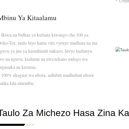
* Ubun
Mbinu Ya Kitaalamu
 Ikiwa na bidhaa ya kufuata kiwango cha 100 ya
eko-Tex, taulo hiyo haina vitu vyenye madhara na ina
guvu ya juu ya kustahimili mikazo, hivyo kuifanya
we na nguvu, kudumu na uwezekano mdogo wa
upasuka au kurarua.
 100% ukaguzi wa ubora, udhibiti madhubuti ubora
atika kila utaratibu.
Taulo Za Michezo Hasa Zina Kaz