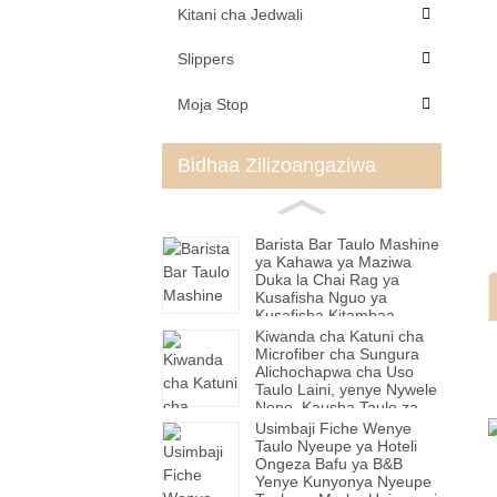
Kitani cha Jedwali
Slippers
Moja Stop
Bidhaa Zilizoangaziwa
Barista Bar Taulo Mashine
ya Kahawa ya Maziwa
Duka la Chai Rag ya
Kusafisha Nguo ya
Kusafisha Kitambaa
Kidogo Cheupe cha
Kiwanda cha Katuni cha
Mraba.
Microfiber cha Sungura
Alichochapwa cha Uso
Taulo Laini, yenye Nywele
Nene, Kausha Taulo za
Nywele.
Usimbaji Fiche Wenye
Taulo Nyeupe ya Hoteli
Ongeza Bafu ya B&B
Yenye Kunyonya Nyeupe