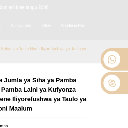
duniani kote tangu 2008.
Kuhusu Sisi
Habari
Wasiliana Nasi
 Kufyonza Taulo Nene Iliyorefushwa ya Taulo ya
ya Jumla ya Siha ya Pamba
Loading...
Loading...
Loading...
Loading...
a Pamba Laini ya Kufyonza
ene Iliyorefushwa ya Taulo ya
oni Maalum
amba