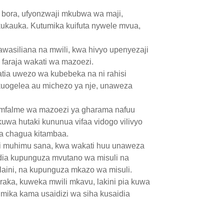
i bora, ufyonzwaji mkubwa wa maji,
i kukauka. Kutumika kuifuta nywele mvua,
wasiliana na mwili, kwa hivyo upenyezaji
 faraja wakati wa mazoezi.
ia uwezo wa kubebeka na ni rahisi
uogelea au michezo ya nje, unaweza
 mfalme wa mazoezi ya gharama nafuu
 kuwa hutaki kununua vifaa vidogo vilivyo
ha chagua kitambaa.
i muhimu sana, kwa wakati huu unaweza
idia kupunguza mvutano wa misuli na
laini, na kupunguza mkazo wa misuli.
raka, kuweka mwili mkavu, lakini pia kuwa
mika kama usaidizi wa siha kusaidia