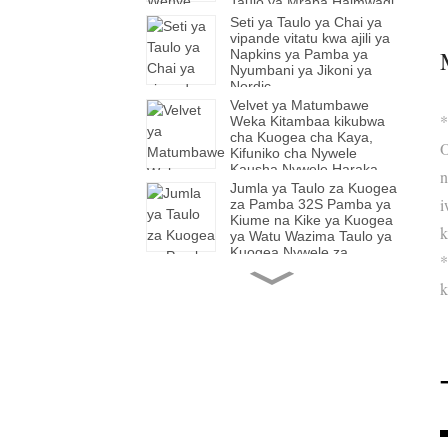
Taulo ya Mraba Haimwagi
Nywele
Seti ya Taulo ya Chai ya
vipande vitatu kwa ajili ya
Napkins ya Pamba ya
Nyumbani ya Jikoni ya
Nordic
Velvet ya Matumbawe
*
Weka Kitambaa kikubwa
cha Kuogea cha Kaya,
O
Kifuniko cha Nywele
Kausha Nywele Haraka,
n
Kausha bila Nywele
Jumla ya Taulo za Kuogea
Kifuniko cha Taulo Laini
i
za Pamba 32S Pamba ya
cha Kuoga chenye Nene.
Kiume na Kike ya Kuogea
k
ya Watu Wazima Taulo ya
Kuogea Nywele za
*
Nyumbani.
Kitambaa cha Kuogea cha
k
Pamba Kitambaa cha
Kuogea cha Zawadi ya
Watu Wazima Kwa
Wanaume na Wanawake
Kitambaa Kikubwa cha
Lulu Nyepesi ya Kauri
Kuogea cha Maji
Hushika Kisu Kijiko Kijiko
Kitambaa Jumla.
cha Ubunifu Weka Kipaji
cha Mwonekano wa Juu
cha mtindo wa Magharibi.
Taulo ya Jumla ya Siha ya