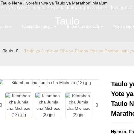
i ya OYAS - Imejitolea katika kutoa nguo za hoteli kwa jumla 
Taulo
tanda
Kitani Cha Kuoga
Kitani Cha Jedwali
Moja Stop
Taulo
Taulo ya Jumla ya Siha ya Pamba Yote ya Pamba Laini ya
Taulo 
Loading...
Loading...
Yote y
Taulo N
Marath
Nyenzo
:
P