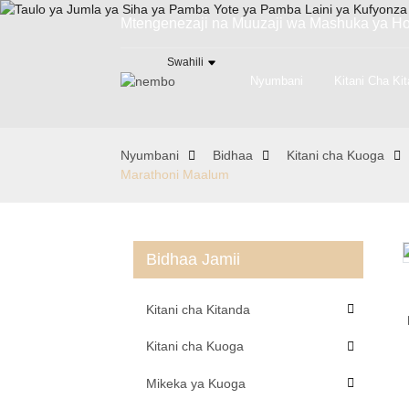
Mtengenezaji na Muuzaji wa Mashuka ya Hotel
Swahili
Nyumbani
Kitani Cha Ki
Nyumbani
Bidhaa
Kitani cha Kuoga
Marathoni Maalum
Bidhaa Jamii
Loading...
Loading...
Kitani cha Kitanda
Kitani cha Kuoga
Mikeka ya Kuoga