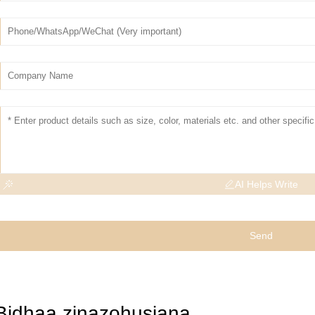
AI Helps Write
Send
Bidhaa zinazohusiana