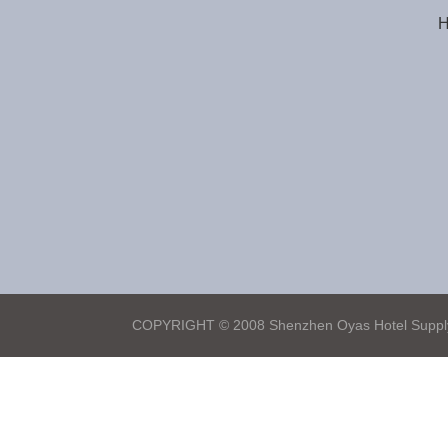
H
COPYRIGHT © 2008 Shenzhen Oyas Hotel Supply 