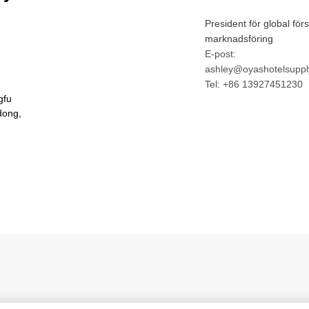
President för global för
marknadsföring
E-post:
ashley@oyashotelsuppl
Tel: +86 13927451230
gfu
dong,