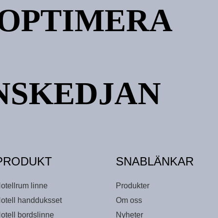
 OPTIMERA
NSKEDJAN
PRODUKT
SNABLÄNKAR
otellrum linne
Produkter
otell handduksset
Om oss
otell bordslinne
Nyheter