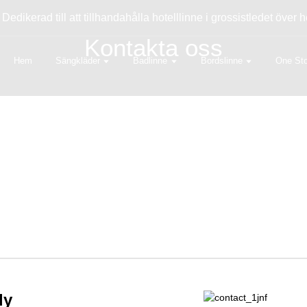
dikerad till att tillhandahålla hotelllinne i grossistledet över
Kontakta oss
Hem
Sängkläder
Badlinne
Bordslinne
One St
ly