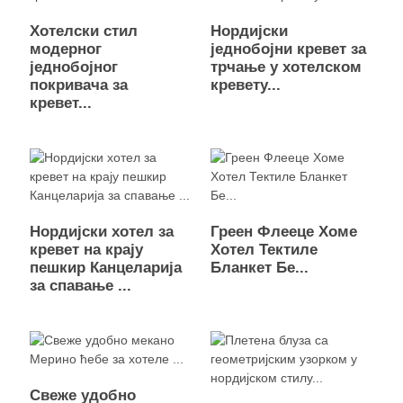
Хотелски стил
Нордијски
модерног
једнобојни кревет за
једнобојног
трчање у хотелском
покривача за
кревету...
кревет...
Нордијски хотел за
Греен Флееце Хоме
кревет на крају
Хотел Тектиле
пешкир Канцеларија
Бланкет Бе...
за спавање ...
Свеже удобно