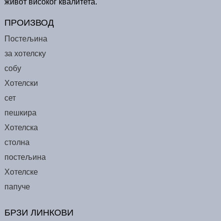
живот високог квалитета.
ПРОИЗВОД
Постељина
за хотелску
собу
Хотелски
сет
пешкира
Хотелска
столна
постељина
Хотелске
папуче
БРЗИ ЛИНКОВИ