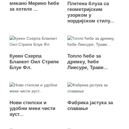
мекано Мерино ћебе
Плетена блуза са
за хотеле ...
геометријским
узорком у
нордијском стилу...
Куеен Схерпа
Топло ћебе за
Бланкет Оил Стрипе
дремку, ћебе
Блуе Фл.
Лиесуре, Траве...
Нови стилски и
Фабрика јастука за
удобни меки чисти
спавање
ауст...