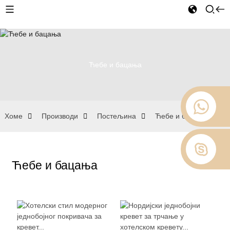
Ћебе и бацања
Хоме
Производи
Постељина
Ћебе и бацања
Ћебе и бацања