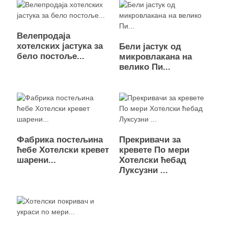
Велепродаја
хотелских јастука за
Бели јастук од
бело постоље...
микровлакана на
велико Пи...
Фабрика постељина
Прекривачи за
ћебе Хотелски кревет
кревете По мери
шарени...
Хотелски ћебад
Луксузни ...