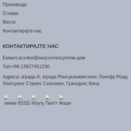
Производи
О нама
Вести
Контактирајте нас
КОНТАКТИРАЈТЕ НАС
Емаил:
асхлеи@оиасхотелсуппли.цом
Тел:
+86 13927451230
Адреса: зграда А, зграда Ронгцхаоиинглонг, Лонгфу Роад,
Лонгцхенг Стреет, Схензхен, Гуангдонг, Кина