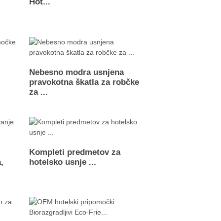
Hot...
Nebesno modra usnjena
pravokotna škatla za robčke
za ...
Kompleti predmetov za
,
hotelsko usnje ...