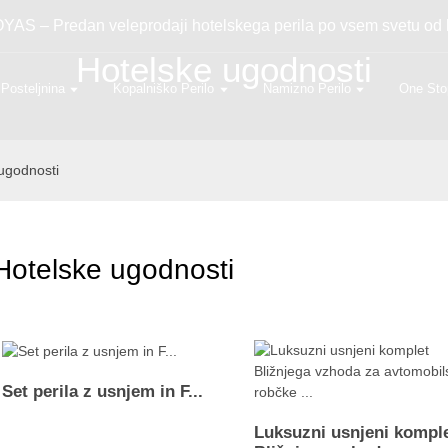
 OYAS – Predan veleprodaji hotelskega perila po vsem svetu od 
Hotelske ugodnosti
Posteljnina
Kopalniško Perilo
Namizno Perilo
One Sto
ugodnosti
Hotelske ugodnosti
Set perila z usnjem in F...
Luksuzni usnjeni kompl