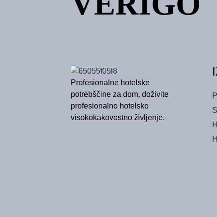
VERIGO
Profesionalne hotelske
potrebščine za dom, doživite
P
profesionalno hotelsko
S
visokokakovostno življenje.
H
H