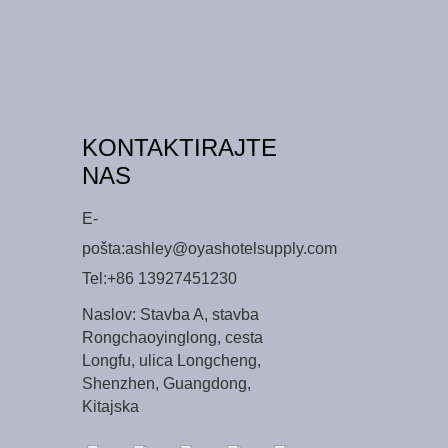
KONTAKTIRAJTE
NAS
E-
pošta:
ashley@oyashotelsupply.com
Tel:
+86 13927451230
Naslov: Stavba A, stavba
Rongchaoyinglong, cesta
Longfu, ulica Longcheng,
Shenzhen, Guangdong,
Kitajska