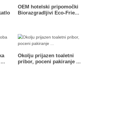
OEM hotelski pripomočki
katlo
Biorazgradljivi Eco-Frie...
ka
Okolju prijazen toaletni
...
pribor, poceni pakiranje ...