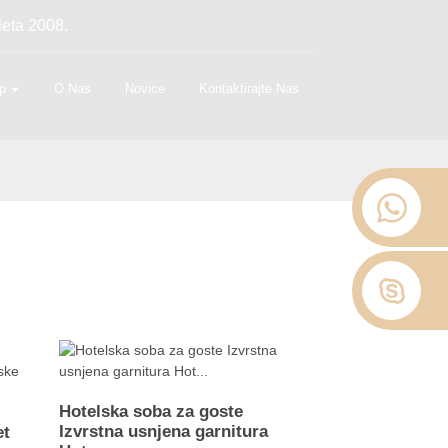
leta 2008.
p
O Nas
Novice
Kontaktirajte Nas
Hotelska soba za goste
Izvrstna usnjena garnitura
et