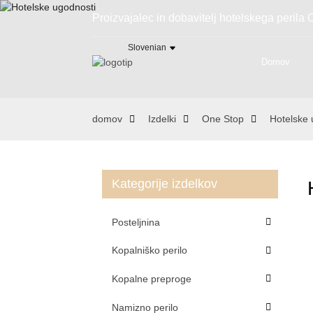
Proizvajalec in dobavitelj hotelskega perila
Slovenian
Domov
domov
Izdelki
One Stop
Hotelske 
Kategorije izdelkov
Posteljnina
Kopalniško perilo
Kopalne preproge
Namizno perilo