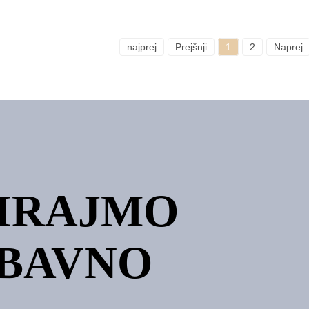
najprej
Prejšnji
1
2
Naprej
ZIRAJMO
OBAVNO