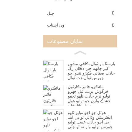
چپل
ون اسٽاپ
نمايان مصنوعات
بارسٽا بار ٽوال ڪافي مشين
کير چانهه جي دڪان رگ
جاذب صفائي ڪپڙو ننڍو اڇو
چورس ٽوال هٿ ٽوال
مائڪرو فائبر ڪارٽون
خرگوش پرنٽ ٿيل چهرو
توليو نرم جاذب ٿلهو تحفو
خشڪ وارن جو توليو هول
سيل ڪارخانو
هوٽل جو اڇو توليو ٿلهو
انڪرپشن وڌائي ٿو بي اينڊ
بي اڇو جاذب غسل توليو
چورس توليو وار نه ٿو ڇٽي