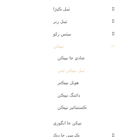
ٽيبل ڪپڙا
ٽيبل رنر
ميٽس رکو
نيپڪن
شادي جا نيپڪن
ٽيبل نيپڪن لينن
هوٽل نيپڪنز
ڊائننگ نيپڪن
ڪسٽمائيز نيپڪن
نيپکن جا انگوزي
ڪرسي جا ڍڪ