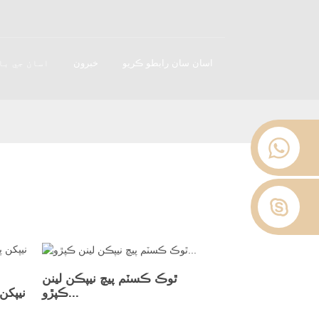
اسان سان رابطو ڪريو
خبرون
اسان جي با
ٿوڪ ڪسٽم پيچ نيپڪن لينن
ڪپڙو...
نيپکن