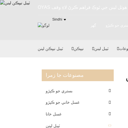
Sindhi
تري جو ڪپڙو
گھر
عات
ٽيبل لينن
نيپڪن
ٽيبل نيپڪن لينن
مصنوعات جا زمرا
بستري جو ڪپڙو
غسل خاني جو ڪپڙو
غسل خانا
ٽيبل لينن