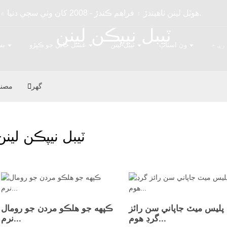
OYAS هوٽل لينن ٺاهيندڙ ۽ فراهم ڪندڙ - 2008 کان وٺي سڄي دنيا ۾ هوٽل لينن جي ٿوڪ فراهم ڪرڻ لاءِ وقف.
ٽيبل نيپڪن لينن
ري ۾
ون اسٽاپ
ٽيبل لينن
غسل خاني جو ڪپڙو
بس
گھر
مصنو
ٽيبل نيپڪن لينن
 پليس ميٽ جاپاني سن رائز
ڪپهه جو هلڪو مردن جو رومال
گرڊ هوم...
نرم...