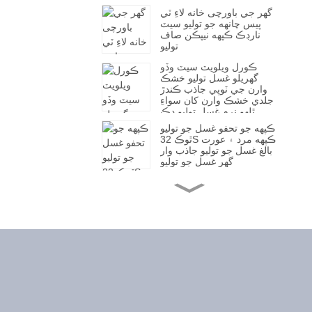
گھر جي باورچی خانه لاءِ ٽي
پيس چانهه جو توليو سيٽ
نارڊڪ ڪپهه نيپڪن صاف
توليو
ڪورل ويلويٽ سيٽ وڏو
گهريلو غسل توليو خشڪ
وارن جي ٽوپي جاذب ڪندڙ
جلدي خشڪ وارن کان سواءِ
ٿلهو نرم غسل توليو ڍڪ
ڪپهه جو تحفو غسل جو توليو
ٿوڪ 32S ڪپهه مرد ۽ عورت
بالغ غسل جو توليو جاذب وار
گهر غسل جو توليو
ڪپهه جو غسل جو توليو بالغن
لاءِ تحفو غسل جو توليو مردن
۽ عورتن لاءِ وڏو توليو پاڻي
جو ڪيوب غسل جو توليو
ٿوڪ سادو ساحلي توليو
هلڪو عيش عشرت وارو
سيرامڪ پرل هينڊل چاقو
فورڪ اسپون تخليقي ٽيبل
ويئر سيٽ اعليٰ ظاهري
سطح مغربي طرز جي
ڪٽلري
ٿوڪ فٽنيس توليه آل ڪپهه