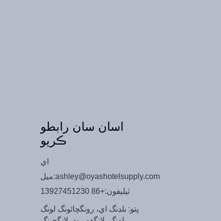
اسان سان رابطو
ڪريو
اي
ashley@oyashotelsupply.com
ميل:
ٽيليفون:
+86 13927451230
پتو: بلڊنگ اي، رونگچائونگ لونگ
بلڊنگ، لانگفو روڊ، لانگچينگ