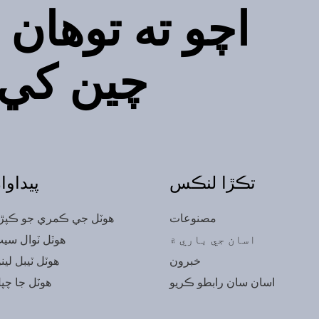
اچو ته توهان
چين کي ب
تڪڙا لنڪس
پيداوا
مصنوعات
هوٽل جي ڪمري جو ڪپڙ
اسان جي باري ۾
هوٽل ٽوال سي
خبرون
هوٽل ٽيبل لين
اسان سان رابطو ڪريو
هوٽل جا چپ