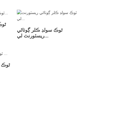
ٿوڪ
ٿوڪ سولڊ ڪلر ڳوٺاڻي
ريسٽورنٽ لي...
ٿوڪ ف