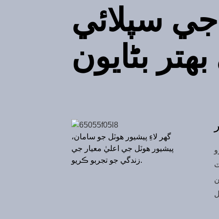
نرم جاذب توليه ٿلهو ڊگهو
 جي سپلائي
ميراٿن توليه لوگو ڪسٽم
ٿوڪ ڪپهه جو ننڍو چورس
30*30 هٿ جو توليو ڪڙڪائي
هتر بڻايون
جو لوگو تحفي جو توليو پيلو
نيرو گرين ڪپهه جو ننڍو
چورس
ر
گهر لاءِ پيشيور هوٽل جو سامان،
پيشيور هوٽل جي اعليٰ معيار جي
و
زندگي جو تجربو ڪريو.
ٽ
ن
ل