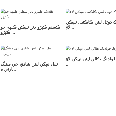
 ڌوتل لينن ڪاڪٽيل نيپڪن
لاءِ...
ڪسٽم ڪپڙو ڊنر نيپڪن ڪپهه جو
ڪپڙو ...
ولڊنگ ڪاٽن لينن نيپکن لاءِ
...
ٽيبل نيپکن لينن شادي جي ميٽنگ
پارٽي ه...