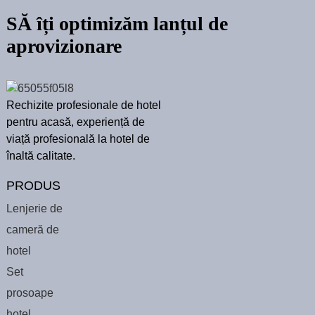
SĂ îți optimizăm lanțul de
aprovizionare
Rechizite profesionale de hotel
pentru acasă, experiență de
viață profesională la hotel de
înaltă calitate.
PRODUS
Lenjerie de
cameră de
hotel
Set
prosoape
hotel