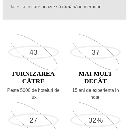
face ca fiecare ocazie să rămână în memorie.
43
37
FURNIZAREA
MAI MULT
CĂTRE
DECÂT
Peste 5000 de hoteluri de
15 ani de experienta in
lux
hotel
27
32
%