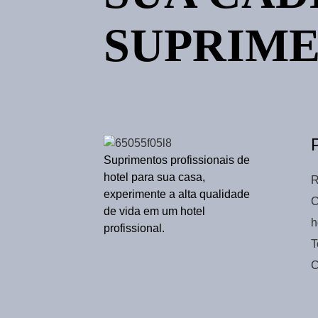
Azul Cinza Algodão
Pequeno Quadrado
SUPRIM
Suprimentos profissionais de
hotel para sua casa,
R
experimente a alta qualidade
C
de vida em um hotel
h
profissional.
T
C