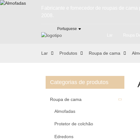
Fabricante e fornecedor de roupas de cama 
2008.
Portuguese
Lar
Roupa D
Lar
Produtos
Roupa de cama
Alm
Categorias de produtos
Roupa de cama
Almofadas
Protetor de colchão
Edredons