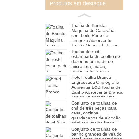
Produtos em destaque
Toalha de Barista
Máquina de Café Chá
com Leite Pano de
Limpeza Absorvente
Toalha Quadrada Branca
Pequena Toalha de Mão
Toalha de rosto
estampada de coelho de
desenho animado de
microfibra, macia,
absorvente, grossa,
presente, toalha de
Hotel Toalha Branca
cabelo seco, atacado,
Engrossada Criptografia
fábrica
Aumentar B&B Toalha de
Banho Absorvente Branca
Toalha Quadrada Não
Solta Cabelo
Conjunto de toalhas de
chá de três peças para
casa, cozinha,
guardanapos de algodão
nórdicos, toalha limpa
Conjunto de toalhas de
banho grandes de veludo
coral, para uso doméstico,