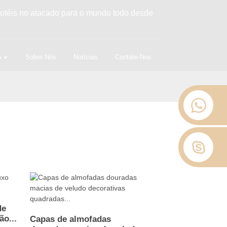
hotéis no atacado para o mundo todo desde
a
Sobre Nós
Notícias
Contate-Nos
de
ão...
Capas de almofadas