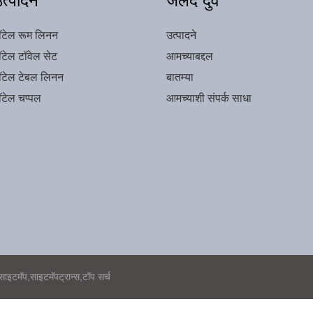
त्पादन
जलद दुवे
ॉटेल रूम लिनन
उत्पादने
ॉटेल टॉवेल सेट
आमच्याबद्दल
ॉटेल टेबल लिनन
बातम्या
ॉटेल चप्पल
आमच्याशी संपर्क साधा
साइटमॅप,
साइटमॅपट्रान्स,
टॉप सर्च