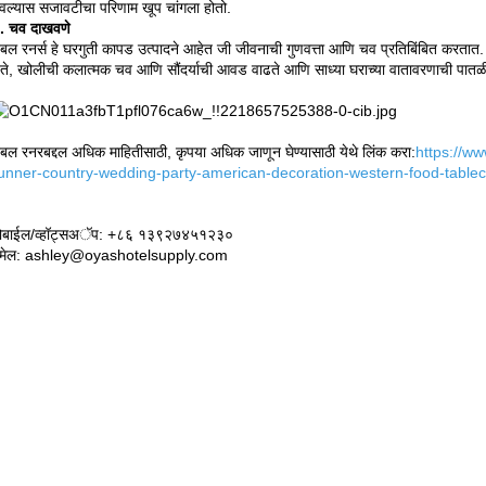
ेवल्यास सजावटीचा परिणाम खूप चांगला होतो.
. चव दाखवणे
ेबल रनर्स हे घरगुती कापड उत्पादने आहेत जी जीवनाची गुणवत्ता आणि चव प्रतिबिंबित करतात. 
ेते, खोलीची कलात्मक चव आणि सौंदर्याची आवड वाढते आणि साध्या घराच्या वातावरणाची पातळ
ेबल रनरबद्दल अधिक माहितीसाठी, कृपया अधिक जाणून घेण्यासाठी येथे लिंक करा:
https://ww
unner-country-wedding-party-american-decoration-western-food-tablec
ोबाईल/व्हॉट्सअॅप: +८६ १३९२७४५१२३०
मेल: ashley@oyashotelsupply.com