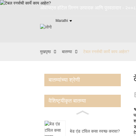
ओवायएस हॉटेल लिनन उत्पादक आणि पुरवठादार - २००८ 
Marathi
मुखपृष्ठ
बातम्या
टेबल रनर्सची कार्ये काय आहेत?
बातम्यांच्या श्रेणी
वैशिष्ट्यीकृत बातम्या
१
घ
श
२
बेड एंड टॉवेल कसा स्वच्छ करावा?
ट