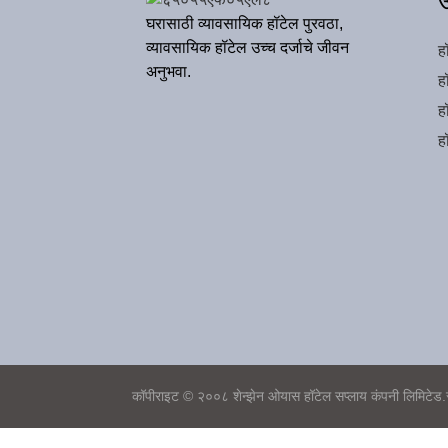
उ
घरासाठी व्यावसायिक हॉटेल पुरवठा,
व्यावसायिक हॉटेल उच्च दर्जाचे जीवन
ह
अनुभवा.
ह
ह
ह
कॉपीराइट © २००८ शेन्झेन ओयास हॉटेल सप्लाय कंपनी लिमिटेड.