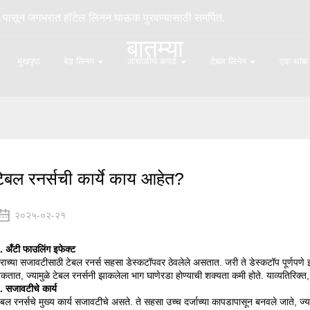
पासून जगभरात हॉटेल लिनन घाऊक पुरवण्यासाठी समर्पित.
बातम्या
मुखपृष्ठ
बेड लिनन
आंघोळीचे कपडे
टेबल लिनेन
एक थांबा
टेबल रनर्सची कार्ये काय आहेत?
२०२५-०२-२१
. अँटी फाउलिंग इफेक्ट
राच्या सजावटीसाठी टेबल रनर्स सहसा डेस्कटॉपवर ठेवलेले असतात. जरी ते डेस्कटॉप पूर्णपणे 
कतात, ज्यामुळे टेबल रनर्सनी झाकलेला भाग घाणेरडा होण्याची शक्यता कमी होते. याव्यतिरिक्
. सजावटीचे कार्य
ेबल रनर्सचे मुख्य कार्य सजावटीचे असते. ते सहसा उच्च दर्जाच्या कापडापासून बनवले जाते,