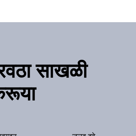
ुरवठा साखळी
करूया