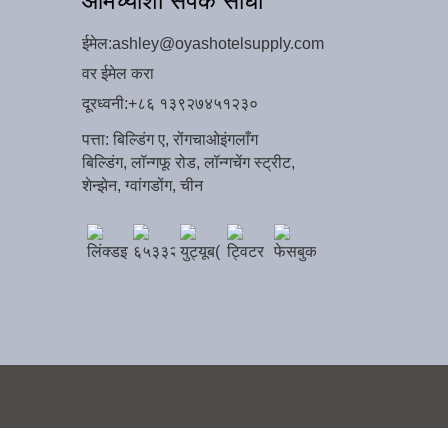
आमच्याशी संपर्क साधा
ईमेल:
ashley@oyashotelsupply.com
वर ईमेल करा
दूरध्वनी:
+८६ १३९२७४५१२३०
पत्ता: बिल्डिंग ए, रोंगचाओइंगलाँग
बिल्डिंग, लॉन्गफू रोड, लॉन्गचेंग स्ट्रीट,
शेन्झेन, ग्वांगडोंग, चीन