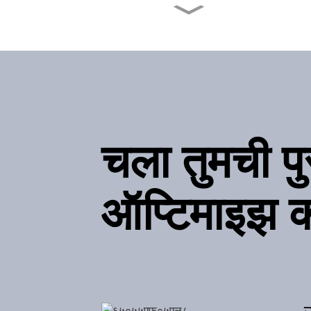
रेस्टॉरंट किचन टी टॉवेलचे कार्य
काय आहे?
बेड एंड टॉवेल्सची डिझाइन
विविधता आणि कारणे काय आहेत?
टेबलवेअर कसे निवडावे? प्रत्येक
साहित्याचे फायदे आणि तोटे काय
चला तुमची प
आहेत?
स्पोर्ट्स टॉवेलचे मुख्य कार्य काय
ऑप्टिमाइझ 
आहे?