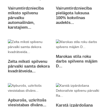
Vairumtirdzniecība
Vairumtirdzniecība
mīksto spilvenu
pielāgota luksusa
pārvalku
100% kokvilnas
automašīnām,
audekls...
karstajiem...
Marokas stila roku
darbs spilvens mājām
Zelta mīksti spilvenu
D...
pārvalki samta dekora
kvadrātveida...
Apburošs, uzkrītošs
viesistabas dīvāns...
Karstā izpārdošana