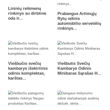
Lininių reikmenų
rinkinys su dirbtine
Prabangus Artimųjų
oda ir...
Rytų odinis
automobilio servetėlių
rinkinys...
Viešbučio svečių
Viešbutis Svečių
kambarys išskirtinis
Kambarys Odinis
odinis komplektas,
Minibaras Sąrašas H...
karštas...