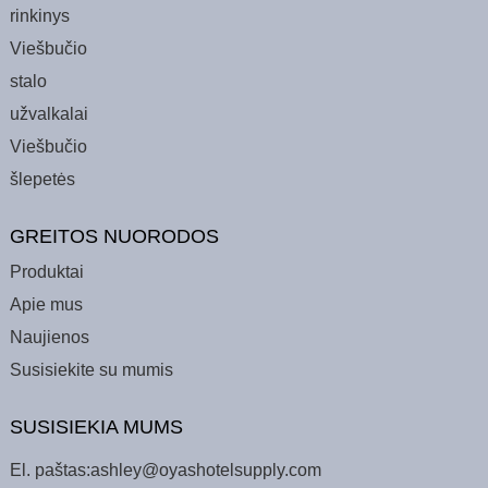
rinkinys
Viešbučio
stalo
užvalkalai
Viešbučio
šlepetės
GREITOS NUORODOS
Produktai
Apie mus
Naujienos
Susisiekite su mumis
SUSISIEKIA MUMS
El. paštas:
ashley@oyashotelsupply.com