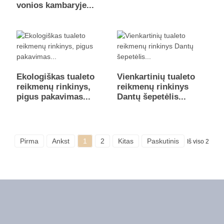
vonios kambaryje...
Ekologiškas tualeto
Vienkartinių tualeto
reikmenų rinkinys,
reikmenų rinkinys
pigus pakavimas...
Dantų šepetėlis...
Pirma
Ankst
1
2
Kitas
Paskutinis
Iš viso 2