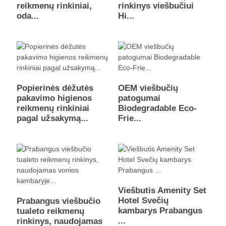
reikmenų rinkiniai,
rinkinys viešbučiui
oda...
Hi...
Popierinės dėžutės
OEM viešbučių
pakavimo higienos
patogumai
reikmenų rinkiniai
Biodegradable Eco-
pagal užsakymą...
Frie...
Viešbutis Amenity Set
Hotel Svečių
Prabangus viešbučio
kambarys Prabangus
tualeto reikmenų
...
rinkinys, naudojamas