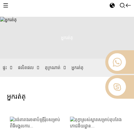
អ្នករត់តុ
ផ្ទះ
ផលិតផល
តុក្រណាត់
អ្នករត់តុ
អ្នករត់តុ