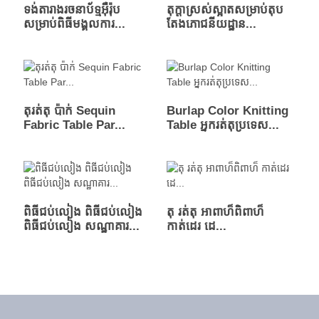
ទង់​តារាង​រចនាប័ទ្ម​អ៊ឺរ៉ុប​
តុក្តាស្រស់ស្អាតសម្រាប់តុប
សម្រាប់​ពិធី​មង្គលការ...
តែងភោជនីយដ្ឋាន...
តុរត់តុ ប៉ាក់ Sequin
Burlap Color Knitting
Fabric Table Par...
Table អ្នករត់តុប្រទេស...
ពិធីជប់លៀង ពិធីជប់លៀង
តុ រត់តុ អាពាហ៏ពិពាហ៏
ពិធីជប់លៀង សណ្ឋាគារ...
កាត់ដេរ ដេ...