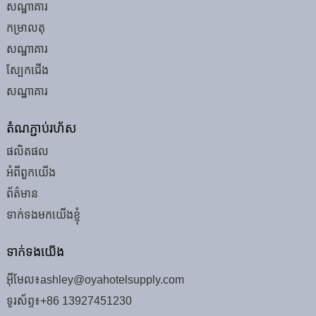
សណ្ឋាគារ
កម្រាលតុ
សណ្ឋាគារ
ស្បែកជើង
សណ្ឋាគារ
តំណភ្ជាប់រហ័ស
ផលិតផល
អំពីពួកយើង
ព័ត៌មាន
ទាក់ទងមកយើងខ្ញុំ
ទាក់ទង​យើង
អ៊ីមែល៖
ashley@oyahotelsupply.com
ទូរស័ព្ទ៖
+86 13927451230