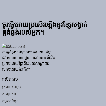
ចូរធ្វើអោយប្រសើរឡើងនូវខ្សែសង្វាក់
ផ្គត់ផ្គង់របស់អ្នក។
ការផ្គត់ផ្គង់សណ្ឋាគារប្រកបដោយវិជ្ជា
ជីវៈសម្រាប់គេហដ្ឋាន បទពិសោធន៍ជីវិត
ប្រកបដោយវិជ្ជាជីវៈរបស់សណ្ឋាគារ
ប្រកបដោយវិជ្ជាជីវៈ។
ផលិតផល
ក្រណាត់បន្ទប់
សណ្ឋាគារ
ឈុតកន្សែង