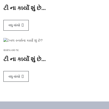
ટી ના કાર્યો શું છે...
વધુ વાંચો
૨૦૨૫-૦૨-૧૯
ટી ના કાર્યો શું છે...
વધુ વાંચો