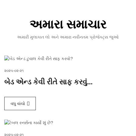
અમારા સમાચાર
અમારી મુલાકાત લો અને અમારા નવીનતમ પ્રોજેક્ટ્સ જુઓ
૨૦૨૫-૦૨-૨૧
બેડ એન્ડ કેવી રીતે સાફ કરવું...
વધુ વાંચો
૨૦૨૫-૦૨-૨૧