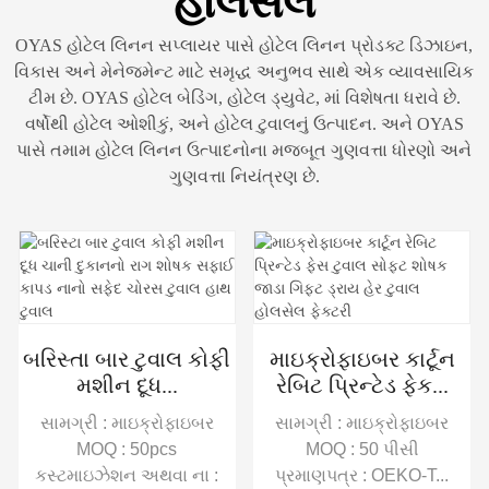
હોલસેલ
OYAS હોટેલ લિનન સપ્લાયર પાસે હોટેલ લિનન પ્રોડક્ટ ડિઝાઇન,
વિકાસ અને મેનેજમેન્ટ માટે સમૃદ્ધ અનુભવ સાથે એક વ્યાવસાયિક
ટીમ છે. OYAS હોટેલ બેડિંગ, હોટેલ ડ્યુવેટ, માં વિશેષતા ધરાવે છે.
વર્ષોથી હોટેલ ઓશીકું, અને હોટેલ ટુવાલનું ઉત્પાદન. અને OYAS
પાસે તમામ હોટેલ લિનન ઉત્પાદનોના મજબૂત ગુણવત્તા ધોરણો અને
ગુણવત્તા નિયંત્રણ છે.
બરિસ્તા બાર ટુવાલ કોફી
માઇક્રોફાઇબર કાર્ટૂન
મશીન દૂધ...
રેબિટ પ્રિન્ટેડ ફેક...
સામગ્રી : માઇક્રોફાઇબર
સામગ્રી : માઇક્રોફાઇબર
MOQ : 50pcs
MOQ : 50 પીસી
કસ્ટમાઇઝેશન અથવા ના :
પ્રમાણપત્ર : OEKO-T...