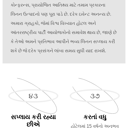
કોન્ફરન્સ, પ્રાયોજિત આતિથ્ય માટે તમામ પ્રકારના
લિનન ઉત્પાદનો પણ પૂરા પાડે છે. દરેક ઇવેન્ટ અનન્ય છે.
અમારા ગ્રાહકો, જેમાં વિશ્વ વિખ્યાત હોટલ અને
આંતરરાષ્ટ્રીય પાર્ટી આયોજકોનો સમાવેશ થાય છે, જાણે છે
કે તેઓ અમને પ્રતિભાવ આપીને ભવ્ય લિનન સપ્લાય કરી
શકે છે જે દરેક પ્રસંગને લાંબા સમય સુધી યાદ રાખશે.
૪૩
૩૭
સપ્લાય કરી રહ્યા
કરતાં વધુ
છીએ
હોટેલમાં 15 વર્ષનો અનુભવ