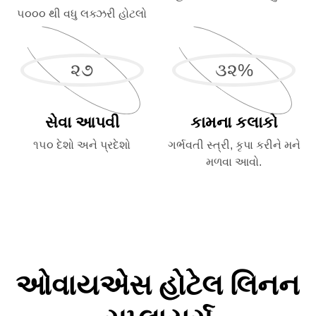
૫૦૦૦ થી વધુ લક્ઝરી હોટલો
૨૭
૩૨
%
સેવા આપવી
કામના કલાકો
૧૫૦ દેશો અને પ્રદેશો
ગર્ભવતી સ્ત્રી, કૃપા કરીને મને
મળવા આવો.
ઓવાયએસ હોટેલ લિનન