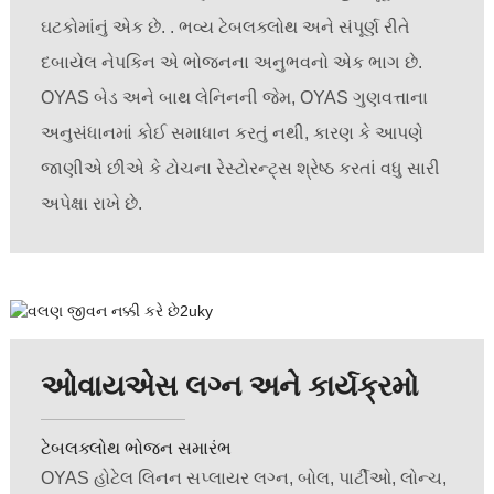
ઘટકોમાંનું એક છે. . ભવ્ય ટેબલક્લોથ અને સંપૂર્ણ રીતે
દબાયેલ નેપકિન એ ભોજનના અનુભવનો એક ભાગ છે.
OYAS બેડ અને બાથ લેનિનની જેમ, OYAS ગુણવત્તાના
અનુસંધાનમાં કોઈ સમાધાન કરતું નથી, કારણ કે આપણે
જાણીએ છીએ કે ટોચના રેસ્ટોરન્ટ્સ શ્રેષ્ઠ કરતાં વધુ સારી
અપેક્ષા રાખે છે.
ઓવાયએસ લગ્ન અને કાર્યક્રમો
ટેબલક્લોથ ભોજન સમારંભ
OYAS હોટેલ લિનન સપ્લાયર લગ્ન, બોલ, પાર્ટીઓ, લોન્ચ,