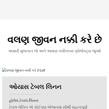
વલણ જીવન નક્કી કરે છે
અમારી મુલાકાત લો અને અમારા નવીનતમ પ્રોજેક્ટ્સ જુઓ
ઓયાસ ટેબલ લિનન
હોલેલ ટેબલ લિનન
ટેબલ લેનિન એ કોઈપણ ભોજનમાં સૌથી મહત્વપૂર્ણ