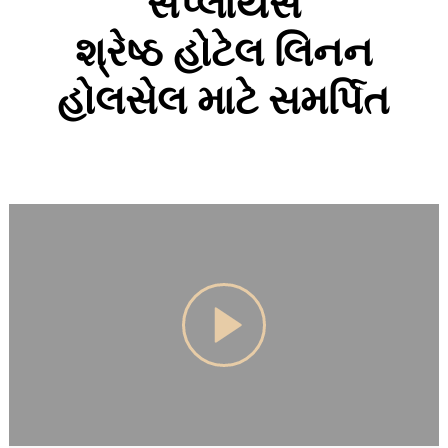
સપ્લાયર્સ
શ્રેષ્ઠ હોટેલ લિનન
હોલસેલ માટે સમર્પિત