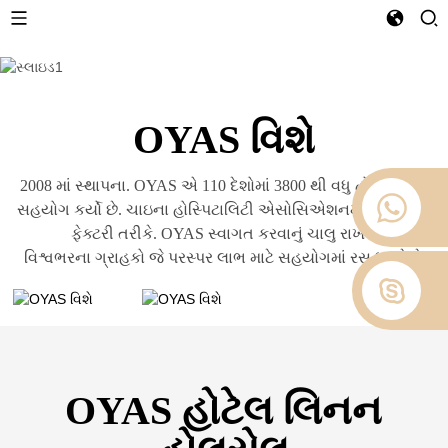
OYAS વિશે
2008 માં સ્થાપના. OYAS એ 110 દેશોમાં 3800 થી વધુ હોટલો સાથે
સહયોગ કર્યો છે. ચાઇના હોસ્પિટાલિટી એસોસિએશનમાં એક મોટી
ફેક્ટરી તરીકે. OYAS સ્વાગત કરવાનું ચાલુ રાખશે
વિશ્વભરના ગ્રાહકો જે પરસ્પર લાભ માટે સહયોગમાં રસ ધરાવે છે
OYAS હોટેલ લિનન