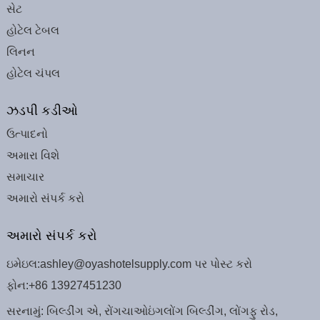
સેટ
હોટેલ ટેબલ
લિનન
હોટેલ ચંપલ
ઝડપી કડીઓ
ઉત્પાદનો
અમારા વિશે
સમાચાર
અમારો સંપર્ક કરો
અમારો સંપર્ક કરો
ઇમેઇલ:
ashley@oyashotelsupply.com પર પોસ્ટ કરો
ફોન:
+86 13927451230
સરનામું: બિલ્ડીંગ એ, રોંગચાઓઇંગલોંગ બિલ્ડીંગ, લોંગફુ રોડ,