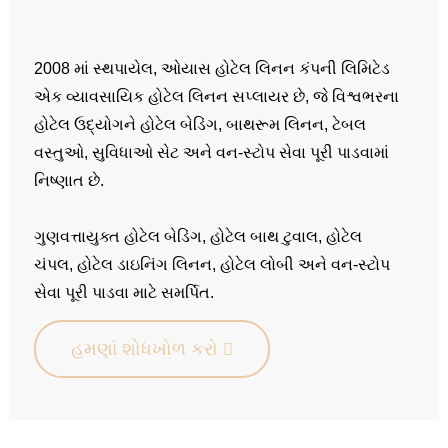
2008 માં સ્થપાયેલ, ઓયાસ હોટેલ લિનન કંપની લિમિટેડ
એક વ્યાવસાયિક હોટેલ લિનન સપ્લાયર છે, જે વિશ્વભરના
હોટેલ ઉદ્યોગને હોટેલ બેડિંગ, બાથરૂમ લિનન, ટેબલ
વસ્તુઓ, સુવિધાઓ સેટ અને વન-સ્ટોપ સેવા પૂરી પાડવામાં
નિષ્ણાત છે.
ગુણવત્તાયુક્ત હોટેલ બેડિંગ, હોટેલ બાથ ટુવાલ, હોટેલ
ચંપલ, હોટેલ ડાઇનિંગ લિનન, હોટેલ લોબી અને વન-સ્ટોપ
સેવા પૂરી પાડવા માટે સમર્પિત.
હમણાં શોધખોળ કરો