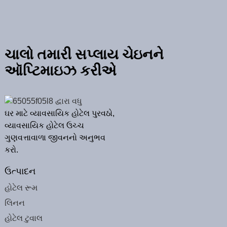
ચાલો તમારી સપ્લાય ચેઇનને
ઑપ્ટિમાઇઝ કરીએ
ઘર માટે વ્યાવસાયિક હોટેલ પુરવઠો,
વ્યાવસાયિક હોટેલ ઉચ્ચ
ગુણવત્તાવાળા જીવનનો અનુભવ
કરો.
ઉત્પાદન
હોટેલ રૂમ
લિનન
હોટેલ ટુવાલ