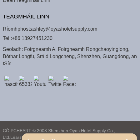
Déan Teagmháil Linn
TEAGMHÁIL LINN
Ríomhphost:
ashley@oyashotelsupply.com
Teil:
+86 13927451230
Seoladh: Foirgneamh A, Foirgneamh Rongchaoyinglong,
Bóthar Longfu, Sráid Longcheng, Shenzhen, Guangdong, an
tSín
CÓIPCHEART © 2008 Shenzhen Oyas Hotel Supply Co.,
Ltd.
Léarscáil An TSuímh,
Léarscáil An TSuímhTrans,
Cuardach Barr