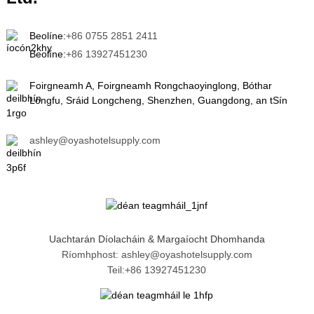
Beolíne:
+86 0755 2851 2411
Beolíne:
+86 13927451230
Foirgneamh A, Foirgneamh Rongchaoyinglong, Bóthar
Longfu, Sráid Longcheng, Shenzhen, Guangdong, an tSín
ashley@oyashotelsupply.com
Uachtarán Díolacháin & Margaíocht Dhomhanda
Ríomhphost: ashley@oyashotelsupply.com
Teil:+86 13927451230