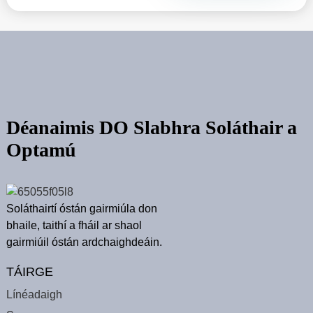
Déanaimis DO Slabhra Soláthair a
Optamú
Soláthairtí óstán gairmiúla don
bhaile, taithí a fháil ar shaol
gairmiúil óstán ardchaighdeáin.
TÁIRGE
Línéadaigh