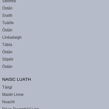
Seomra
Óstán
Sraith
Tuáille
Óstán
Línéadaigh
Tábla
Óstán
Slipéir
Óstán
NAISC LUATH
Táirgí
Maidir Linne
Nuacht