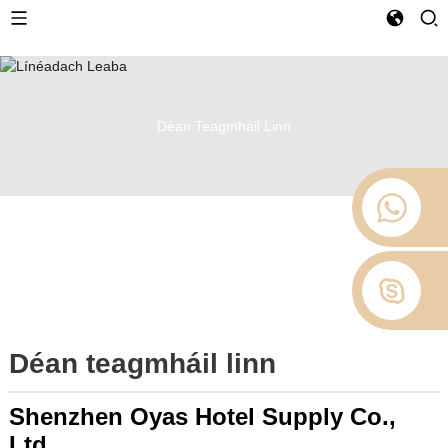
Déan Teagmháil Linn
Déan teagmháil linn
Shenzhen Oyas Hotel Supply Co.,
Ltd.