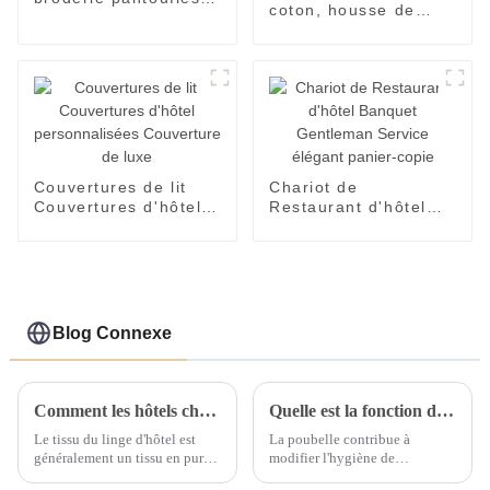
coton, housse de
de bain en molleton
couette de couleur
de corail
blanche la plus
vendue
Couvertures de lit
Chariot de
Couvertures d'hôtel
Restaurant d'hôtel
personnalisées
Banquet Gentleman
Couverture de luxe
Service élégant
panier-copie
Blog Connexe
Comment les hôtels choisissent-ils un oreiller de lit d'hôtel approprié ?
Quelle est la fonction d'une poubelle ?
Le tissu du linge d'hôtel est
La poubelle contribue à
généralement un tissu en pur
modifier l'hygiène de
coton de haute densité et de
l'environnement, à réduire