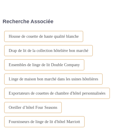
haute densité, alors comment
l'apparition et la prévalence des
choisir d'acheter des oreillers
maladies, et son placement
de lit d'hôtel dans une literie en
garantit que de nombreux
linge d'hôtel ? Comment
déchets sont correctement
Recherche Associée
choisir un oreiller de lit d'hôtel
éliminés sans le phénomène...
avec...
Housse de couette de haute qualité blanche
Drap de lit de la collection hôtelière bon marché
Ensembles de linge de lit Double Company
Linge de maison bon marché dans les usines hôtelières
Exportateurs de couettes de chambre d'hôtel personnalisées
Oreiller d’hôtel Four Seasons
Fournisseurs de linge de lit d'hôtel Marriott