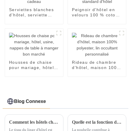
Serviettes blanches
Peignoir d'hôtel en
d'hôtel, serviette
velours 100 % coton
brodée en coton cinq
à fibres longues,
étoiles, cadeau
peignoir standard
d'hôtel
Housses de chaise
Rideau de chambre
pour mariage, hôtel,
d'hôtel, maison 100%
usine, nappes de
polyester, lin
table à manger bon
occultant
marché
personnalisé
Blog Connexe
Comment les hôtels choisissent-ils un oreiller de lit d'hôtel approprié ?
Quelle est la fonction d'une poubelle ?
Le tissu du linge d'hôtel est
La poubelle contribue à