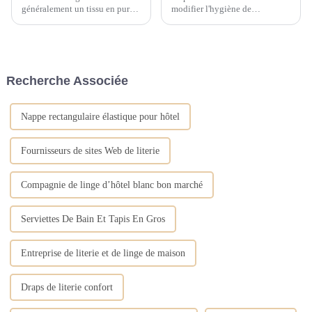
généralement un tissu en pur
modifier l'hygiène de
coton de haute densité et de
l'environnement, à réduire
haute densité, alors comment
l'apparition et la prévalence des
choisir d'acheter des oreillers
maladies, et son placement
de lit d'hôtel dans une literie en
garantit que de nombreux
linge d'hôtel ? Comment
déchets sont correctement
Recherche Associée
choisir un oreiller de lit d'hôtel
éliminés sans le phénomène...
avec...
Nappe rectangulaire élastique pour hôtel
Fournisseurs de sites Web de literie
Compagnie de linge d’hôtel blanc bon marché
Serviettes De Bain Et Tapis En Gros
Entreprise de literie et de linge de maison
Draps de literie confort