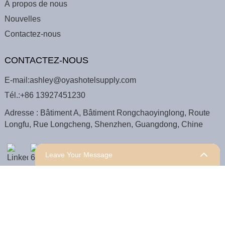
À propos de nous
Nouvelles
Contactez-nous
CONTACTEZ-NOUS
E-mail:
ashley@oyashotelsupply.com
Tél.:
+86 13927451230
Adresse : Bâtiment A, Bâtiment Rongchaoyinglong, Route
Longfu, Rue Longcheng, Shenzhen, Guangdong, Chine
Leave Your Message