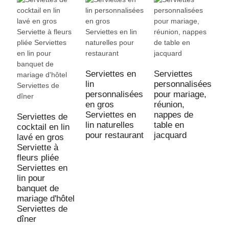
Serviettes en
Serviettes
lin
personnalisées
personnalisées
pour mariage,
S
en gros
réunion,
t
Serviettes en
nappes de
p
Serviettes de
lin naturelles
table en
e
cocktail en lin
pour restaurant
jacquard
a
lavé en gros
m
Serviette à
b
fleurs pliée
m
Serviettes en
lin pour
banquet de
mariage d'hôtel
Serviettes de
dîner