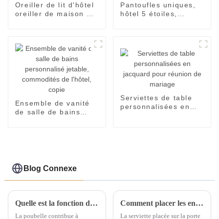
Oreiller de lit d'hôtel
Pantoufles uniques,
oreiller de maison de
hôtel 5 étoiles,
remplissage en
pantoufles à bout
microfibre super doux
fermé pour adultes et
enfants
Serviettes de table
Ensemble de vanité
personnalisées en
de salle de bains
jacquard pour
personnalisé jetable,
réunion de mariage
commodités de
l'hôtel, copie
Blog Connexe
Quelle est la fonction d'une poubelle ?
Comment placer les ensembles de serviettes d'hôtel ?
La poubelle contribue à
La serviette placée sur la porte