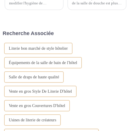
modifier l'hygiène de
de la salle de douche est plus
l'environnement, à réduire
épaisse et sert de tapis au sol
l'apparition et la prévalence des
pour être antidérapant. Le tapis
maladies, et son placement
de bain placé sur la poignée de
garantit que de nombreux
la porte de la salle de bain ou
déchets sont correctement
sur le comptoir du meuble-
Recherche Associée
éliminés sans le phénomène...
lavabo sert à empêcher l'eau de
couler.
Literie bon marché de style hôtelier
Équipements de la salle de bain de l'hôtel
Salle de draps de haute qualité
Vente en gros Style De Literie D'hôtel
Vente en gros Couvertures D'hôtel
Usines de literie de créateurs