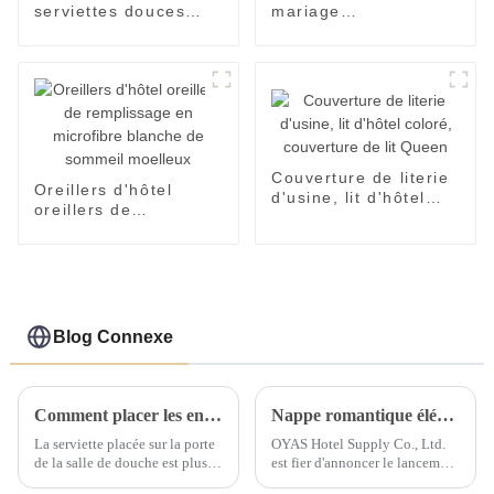
serviettes douces
mariage
hôtel SPA serviette
personnalisées en
de bain blanche de
polyester, linge de
bonne qualité
salle à manger pour
hôtel de fête
Couverture de literie
Oreillers d'hôtel
d'usine, lit d'hôtel
oreillers de
coloré, couverture de
remplissage en
lit Queen
microfibre blanche de
sommeil moelleux
Blog Connexe
Comment placer les ensembles de serviettes d'hôtel ?
Nappe romantique élégante, décoration de fête d'hôtel de mariage, vente en gros
La serviette placée sur la porte
OYAS Hotel Supply Co., Ltd.
de la salle de douche est plus
est fier d'annoncer le lancement
épaisse et sert de tapis au sol
de sa nouvelle gamme de