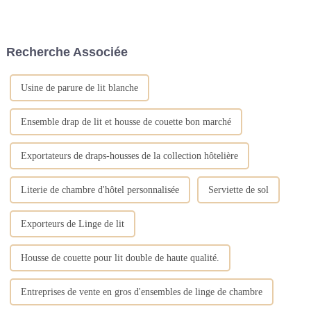
pour être antidérapant. Le tapis
nappes romantiques, parfaites
de bain placé sur la poignée de
pour ajouter une touche
la porte de la salle de bain ou
d'élégance à tout décor de
sur le comptoir du meuble-
mariage, d'hôtel ou de fête.
Recherche Associée
lavabo sert à empêcher l'eau de
Avec plus de 15 ans...
couler.
Usine de parure de lit blanche
Ensemble drap de lit et housse de couette bon marché
Exportateurs de draps-housses de la collection hôtelière
Literie de chambre d'hôtel personnalisée
Serviette de sol
Exporteurs de Linge de lit
Housse de couette pour lit double de haute qualité.
Entreprises de vente en gros d'ensembles de linge de chambre