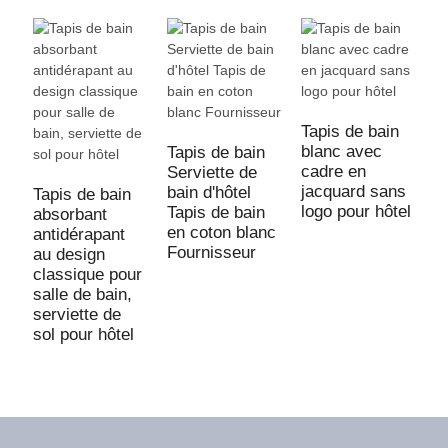
Tapis de bain
blanc avec
Tapis de bain
T
cadre en
Serviette de
a
jacquard sans
bain d'hôtel
t
Tapis de bain
logo pour hôtel
Tapis de bain
1
absorbant
en coton blanc
p
antidérapant
Fournisseur
l
au design
classique pour
salle de bain,
serviette de
sol pour hôtel