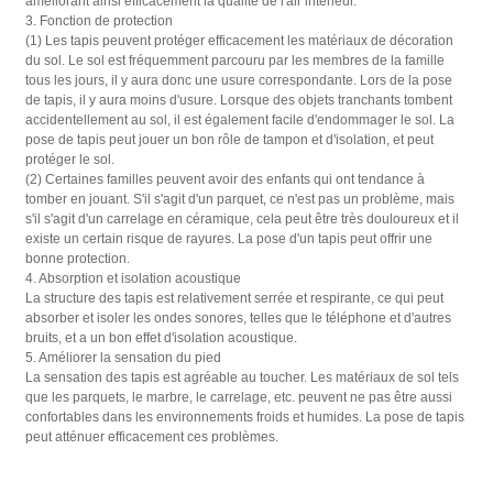
améliorant ainsi efficacement la qualité de l'air intérieur.
3. Fonction de protection
(1) Les tapis peuvent protéger efficacement les matériaux de décoration
du sol. Le sol est fréquemment parcouru par les membres de la famille
tous les jours, il y aura donc une usure correspondante. Lors de la pose
de tapis, il y aura moins d'usure. Lorsque des objets tranchants tombent
accidentellement au sol, il est également facile d'endommager le sol. La
pose de tapis peut jouer un bon rôle de tampon et d'isolation, et peut
protéger le sol.
(2) Certaines familles peuvent avoir des enfants qui ont tendance à
tomber en jouant. S'il s'agit d'un parquet, ce n'est pas un problème, mais
s'il s'agit d'un carrelage en céramique, cela peut être très douloureux et il
existe un certain risque de rayures. La pose d'un tapis peut offrir une
bonne protection.
4. Absorption et isolation acoustique
La structure des tapis est relativement serrée et respirante, ce qui peut
absorber et isoler les ondes sonores, telles que le téléphone et d'autres
bruits, et a un bon effet d'isolation acoustique.
5. Améliorer la sensation du pied
La sensation des tapis est agréable au toucher. Les matériaux de sol tels
que les parquets, le marbre, le carrelage, etc. peuvent ne pas être aussi
confortables dans les environnements froids et humides. La pose de tapis
peut atténuer efficacement ces problèmes.