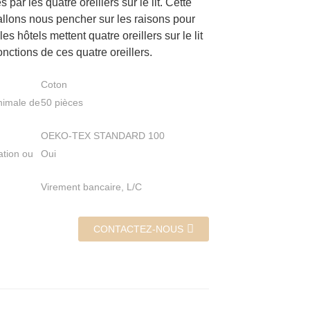
 par les quatre oreillers sur le lit. Cette
 allons nous pencher sur les raisons pour
les hôtels mettent quatre oreillers sur le lit
fonctions de ces quatre oreillers.
Coton
nimale de
50 pièces
OEKO-TEX STANDARD 100
ation ou
Oui
Virement bancaire, L/C
CONTACTEZ-NOUS