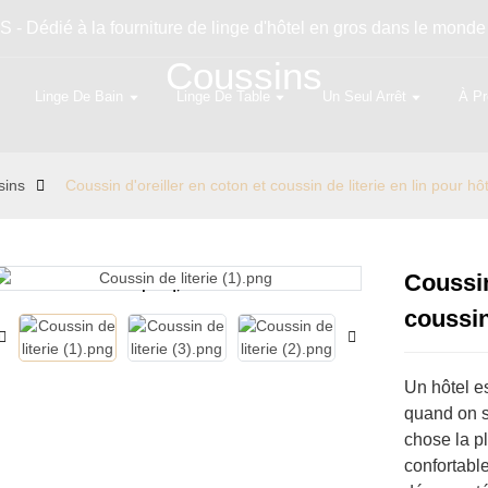
S - Dédié à la fourniture de linge d'hôtel en gros dans le monde
Coussins
Linge De Bain
Linge De Table
Un Seul Arrêt
À Pr
sins
Coussin d'oreiller en coton et coussin de literie en lin pour hô
Coussin
Loading...
Loading...
coussin
Un hôtel es
quand on so
chose la pl
confortabl