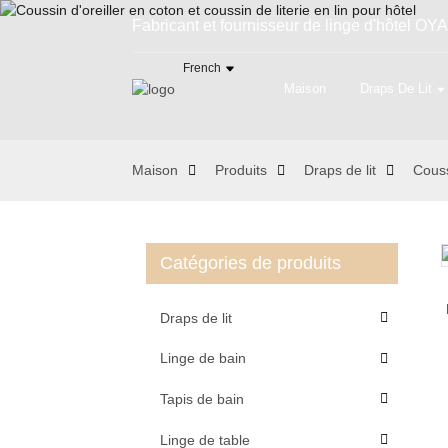
Fabricant et fournisseur de linge d'hôtel OYA
French
Maison
Draps De Lit
Maison
Produits
Draps de lit
Cous
Catégories de produits
Loading...
Loading...
Draps de lit
Linge de bain
Tapis de bain
Linge de table