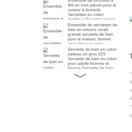
Ensemble de torchons à
thé en trois pièces pour la
cuisine à domicile
Serviettes en coton
nordique Serviette propre
Ensemble de serviettes de
bain en velours corail,
grande serviette de bain
pour la maison, bonnet
pour cheveux secs,
absorbant, séchage
Serviette de bain en coton
rapide, ne perd pas les
cadeau en gros 32S
cheveux, housse de
Serviette de bain en coton
serviette de bain douce et
pour adulte homme et
épaisse
femme Serviette de bain
*
absorbante pour cheveux
Serviette de bain en coton
à la maison
Cadeau pour adulte
l
Serviette de bain pour
hommes et femmes
r
Grande serviette Serviette
d
de bain en cube d'eau
Ensemble de vaisselle
Serviette de plage unie en
créative de luxe léger en
*
gros
céramique avec manche
en perles, couteau,
q
fourchette, cuillère,
couverts de style
Serviette de fitness en
occidental de haut niveau
gros Serviette absorbante