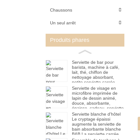
Chaussons
Un seul arrêt
Produits phares
Serviette de bar pour
barista, machine à café,
lait, thé, chiffon de
nettoyage absorbant,
petite serviette carrée
blanche, serviette à main
Serviette de visage en
microfibre imprimée de
lapin de dessin animé,
douce, absorbante,
épaisse, cadeau, serviette
sèche pour cheveux,
Serviette blanche d'hôtel
vente en gros, usine
Le cryptage épaissi
augmente la serviette de
bain absorbante blanche
B&B La serviette carrée
ne perd pas ses cheveux