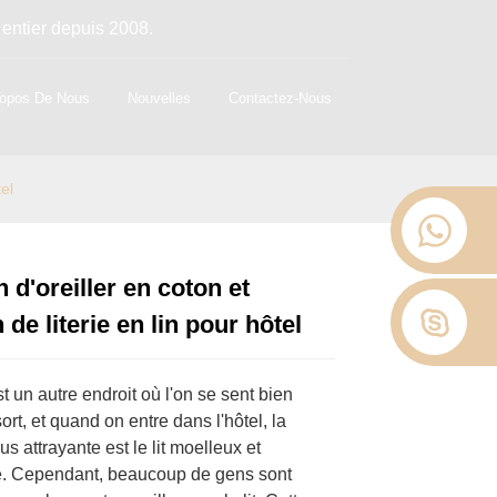
 entier depuis 2008.
opos De Nous
Nouvelles
Contactez-Nous
tel
 d'oreiller en coton et
Loading...
Loading...
Loading...
Loading...
 de literie en lin pour hôtel
t un autre endroit où l'on se sent bien
rt, et quand on entre dans l'hôtel, la
us attrayante est le lit moelleux et
e. Cependant, beaucoup de gens sont