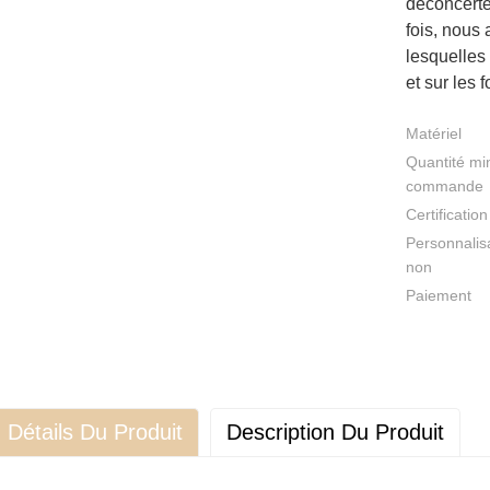
déconcertés
fois, nous
lesquelles 
et sur les 
Matériel
Quantité mi
commande
Certification
Personnalis
non
Paiement
Détails Du Produit
Description Du Produit