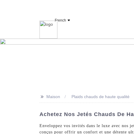
Fabricant et fournisseur de linge d'hôtel OY
French
Maison
Drap
>>
Maison
Plaids chauds de haute qualité
Achetez Nos Jetés Chauds De Hau
Enveloppez vos invités dans le luxe avec nos je
conçus pour offrir un confort et une détente ult