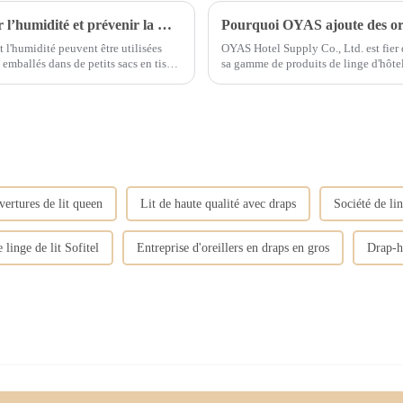
Comment faire un bon travail pour éliminer l’humidité et prévenir la moisissure du linge de chambre ?
Pourquoi OYAS ajoute des ore
 l'humidité peuvent être utilisées
OYAS Hotel Supply Co., Ltd. est fier 
sa gamme de produits de linge d'hôtel de haute qualité. L'e
ir sec....
fourniture de produits haut de gamme.
vertures de lit queen
Lit de haute qualité avec draps
Société de lin
 linge de lit Sofitel
Entreprise d'oreillers en draps en gros
Drap-ho