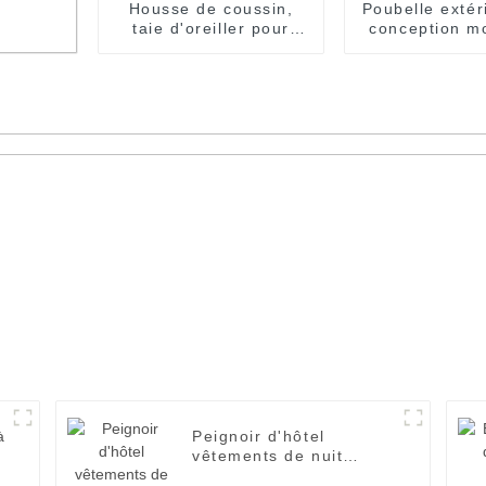
Housse de coussin,
Poubelle extér
taie d'oreiller pour
conception m
hôtel et maison,
poubelle d
conçue avec
publique comm
enveloppe blanche
s,
 hôtel
à
Peignoir d'hôtel
vêtements de nuit
Robes en tissu éponge