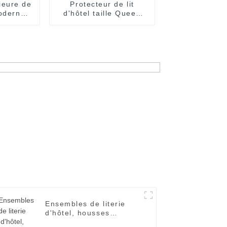
ieure de
Protecteur de lit
oderne,
d'hôtel taille Queen
e rue
avec jupe élastique
erciale
ajustée à poche
profonde
Ensembles de literie
d'hôtel, housses
d'oreiller en coton avec