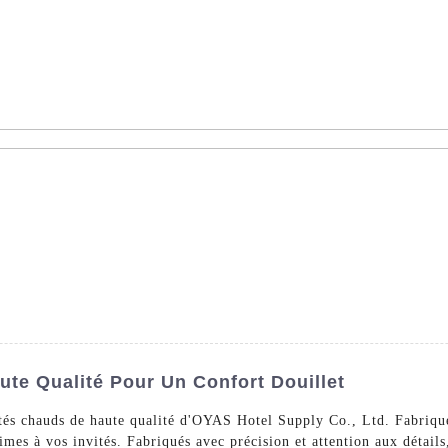
AS - Dédié à la vente en gros de linge d'hôtel dans le monde ent
s De Lit
Linge De Bain
La Nappe
Un Arrêt
À Pr
te Qualité Pour Un Confort Douillet
tés chauds de haute qualité d'OYAS Hotel Supply Co., Ltd. Fabriqué
imes à vos invités. Fabriqués avec précision et attention aux détails,