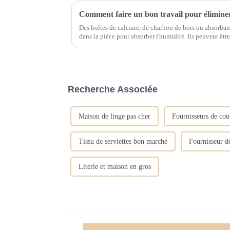
Des boîtes de calcaire, de charbon de bois ou absorbant
dans la pièce pour absorber l'humidité. Ils peuvent être emballés dans de petits sacs en tissu
et placés dans différents coins de la pièce pour garder l'a
Recherche Associée
Maison de linge pas cher
Fournisseurs de cou
Tissu de serviettes bon marché
Fournisseur de
Literie et maison en gros