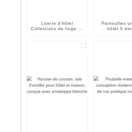
Literie d'hôtel
Pantoufles u
Collections de linge de
hôtel 5 éto
maison 100% coton
pantoufles 
Fournisseurs
fermé pour ad
enfant