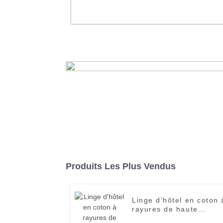
Pantoufles jetables pour adulte
pantoufles d'intérieur de luxe pour
corail
En savoir plus
Produits Les Plus Vendus
Linge d'hôtel en coton 
rayures de haute
qualité