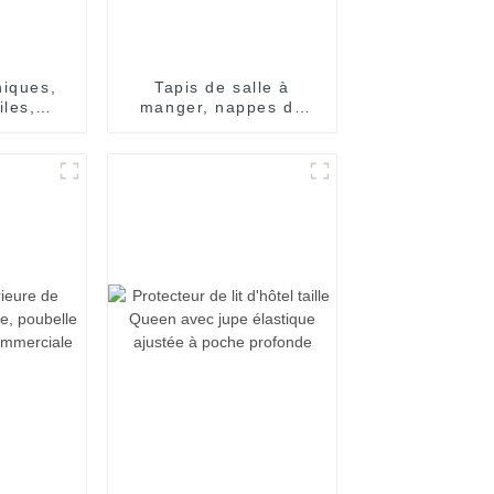
niques,
Tapis de salle à
iles,
manger, nappes de
à bout
table de dîner d'hôtel
ultes et
à domicile, usine de
s
PVC