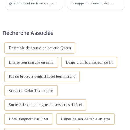
généralement un tissu en pur
la nappe de réunion, des
coton de haute densité et de
facteurs tels que la tonalité
haute densité, alors comment
générale de la couleur, la
choisir d'acheter des oreillers
tonalité de couleur principale,
de lit d'hôtel dans une literie en
la tonalité de couleur auxiliaire
linge d'hôtel ? Comment
et la texture du matériau
Recherche Associée
choisir un oreiller de lit d'hôtel
doivent être pris en compte.
avec...
L'analyse spécifique est la
suivante...
Ensemble de housse de couette Queen
Literie bon marché en satin
Draps d'un fournisseur de lit
Kit de brosse à dents d'hôtel bon marché
Serviette Oeko Tex en gros
Société de vente en gros de serviettes d'hôtel
Hôtel Peignoir Pas Cher
Usines de sets de table en gros