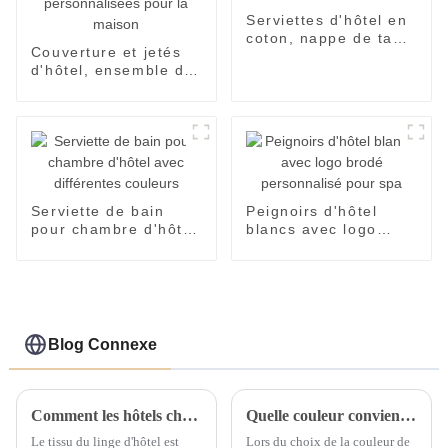
Serviettes d'hôtel en
coton, nappe de table
Couverture et jetés
à manger, tissu carré
d'hôtel, ensemble de
blanc
couvertures
décoratives et
personnalisées
personnalisées pour
la maison
Serviette de bain
Peignoirs d'hôtel
pour chambre d'hôtel
blancs avec logo
avec différentes
brodé personnalisé
couleurs
pour spa
Blog Connexe
Comment les hôtels choisissent-ils un oreiller de lit d'hôtel approprié ?
Quelle couleur convient pour la nappe de réunion ?
Le tissu du linge d'hôtel est
Lors du choix de la couleur de