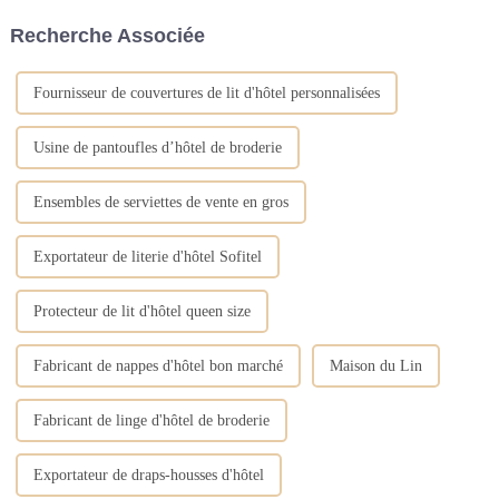
mariage, d'hôtel ou de fête.
absorption d'eau. Après avoir
Recherche Associée
Avec plus de 15 ans...
pris un bain, utilisez une
serviette douce pour sécher...
Fournisseur de couvertures de lit d'hôtel personnalisées
Usine de pantoufles d’hôtel de broderie
Ensembles de serviettes de vente en gros
Exportateur de literie d'hôtel Sofitel
Protecteur de lit d'hôtel queen size
Fabricant de nappes d'hôtel bon marché
Maison du Lin
Fabricant de linge d'hôtel de broderie
Exportateur de draps-housses d'hôtel