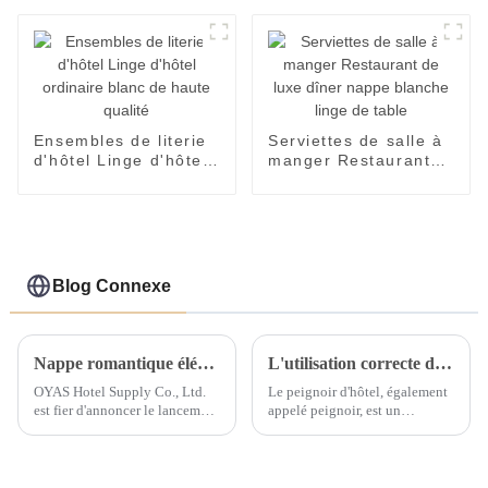
économique, motel
de réunion de fête
bon marché
d'hôtel
Ensembles de literie
Serviettes de salle à
d'hôtel Linge d'hôtel
manger Restaurant
ordinaire blanc de
de luxe dîner nappe
haute qualité
blanche linge de
table
Blog Connexe
Nappe romantique élégante, décoration de fête d'hôtel de mariage, vente en gros
L'utilisation correcte d'un peignoir est la suivante
OYAS Hotel Supply Co., Ltd.
Le peignoir d'hôtel, également
est fier d'annoncer le lancement
appelé peignoir, est un
de sa nouvelle gamme de
vêtement porté après avoir pris
nappes romantiques, parfaites
un bain. D'une manière
pour ajouter une touche
générale, les peignoirs en forme
d'élégance à tout décor de
de serviette ont une bonne