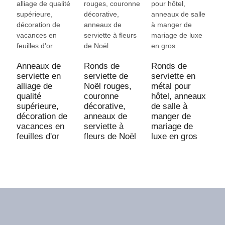
R
s
f
Anneaux de
Ronds de
Ronds de
p
serviette en
serviette de
serviette en
f
alliage de
Noël rouges,
métal pour
m
qualité
couronne
hôtel, anneaux
supérieure,
décorative,
de salle à
décoration de
anneaux de
manger de
vacances en
serviette à
mariage de
feuilles d'or
fleurs de Noël
luxe en gros