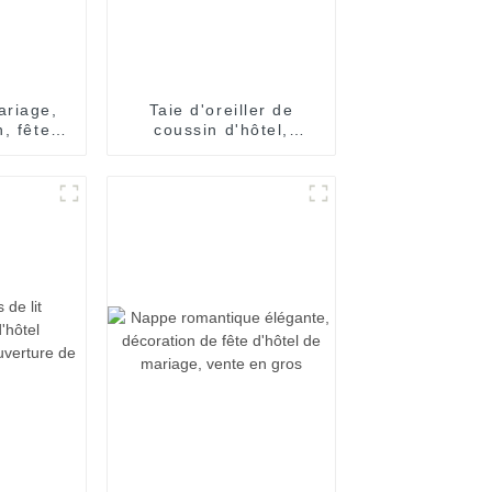
ariage,
Taie d'oreiller de
, fête,
coussin d'hôtel,
t
couverture décorative
personnalisée, vente
en gros, 45x45cm