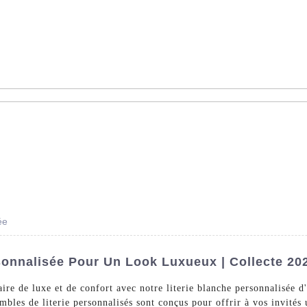
AS - Dédié à la vente en gros de linge d'hôtel dans le monde ent
s De Lit
Linge De Bain
La Nappe
Un Arrêt
À Pr
ée
sonnalisée Pour Un Look Luxueux | Collecte 20
ire de luxe et de confort avec notre literie blanche personnalisée
embles de literie personnalisés sont conçus pour offrir à vos invité