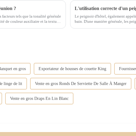
éunion ?
L'utilisation correcte d'un pei
 facteurs tels que la tonalité générale
Le peignoir d'hôtel, également appelé
ité de couleur auxiliaire et la texture
bain. D'une manière générale, les peignoirs en forme de serviette ont une bonne absorption
 en compte. L'analyse spécifique est la suivante...
d'eau. Après avoir pris un bain, ut
Banquet en gros
Exportateur de housses de couette King
Fournisseu
e linge de lit
Vente en gros Ronds De Serviette De Salle À Manger
Vente en gros Draps En Lin Blanc