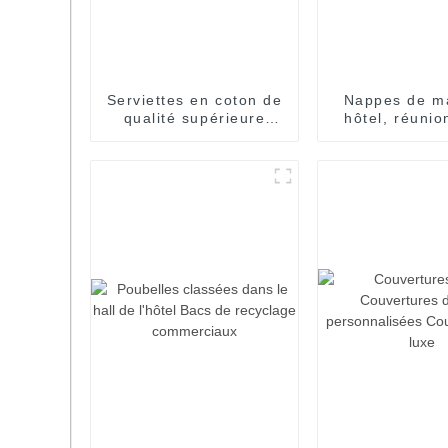
Serviettes en coton de
Nappes de m
qualité supérieure
hôtel, réunion
pour salons de
banque
beauté, familles
d'accueil et hôtels