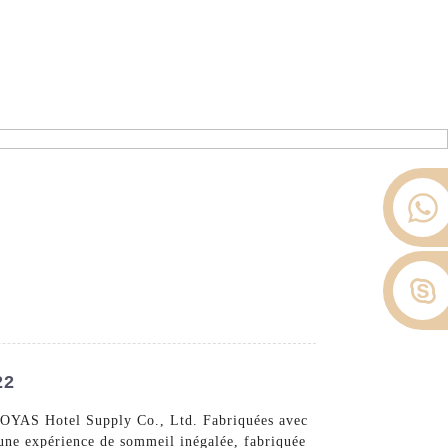
ier depuis 2008.
opos De Nous
Nouvelles
Contactez-Nous
22
 d'OYAS Hotel Supply Co., Ltd. Fabriquées avec
s une expérience de sommeil inégalée, fabriquée