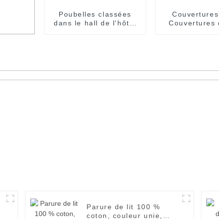
Poubelles classées
Couvertures 
dans le hall de l'hôtel
Couvertures 
Bacs de recyclage
personnali
commerciaux
Couverture d
dîner
on
Parure de lit 100 %
coton, couleur unie,