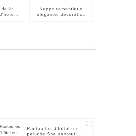
de lit
Nappe romantique
d'hôtel
élégante, décoration
sées
de fête d'hôtel de
e luxe
mariage, vente en
gros
Pantoufles d'hôtel en
peluche Spa pantoufles