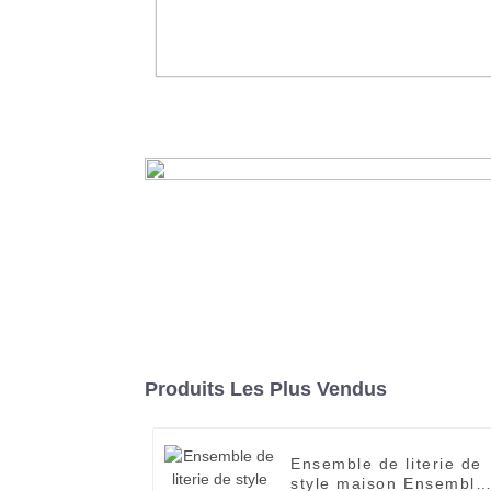
Usine de nappes de conférence de 
de mariage de nappes de réuni
d'hôtel
En savoir plus
Produits Les Plus Vendus
Ensemble de literie de
style maison Ensemble