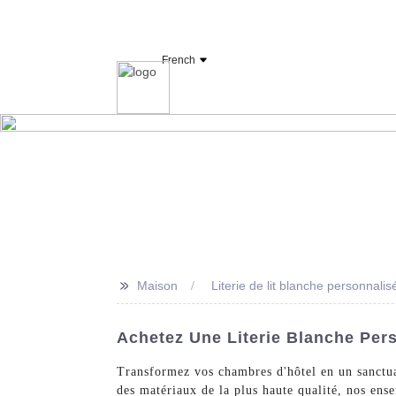
Fabricant et fournisseur de linge d'hôtel OY
French
Maison
Drap
>>
Maison
Literie de lit blanche personnalis
Achetez Une Literie Blanche Per
Transformez vos chambres d'hôtel en un sanctua
des matériaux de la plus haute qualité, nos ens