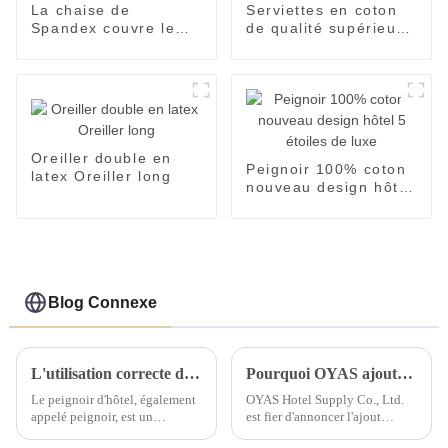
La chaise de
Serviettes en coton
Spandex couvre le
de qualité supérieure
linge de banquet de
pour salons de
mariage de partie de
beauté, familles
réunion d'hôtel
d'accueil et hôtels
Oreiller double en
Peignoir 100% coton
latex Oreiller long
nouveau design hôtel
5 étoiles de luxe
Blog Connexe
L'utilisation correcte d'un peignoir est la suivante
Pourquoi OYAS ajoute des oreillers 100 % coton biologique
Le peignoir d'hôtel, également
OYAS Hotel Supply Co., Ltd.
appelé peignoir, est un
est fier d'annoncer l'ajout
vêtement porté après avoir pris
d'oreillers 100 % coton