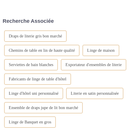
un bain. D'une manière
biologique à sa gamme de
générale, les peignoirs en forme
produits de linge d'hôtel de
de serviette ont une bonne
haute qualité. L'entreprise,
absorption d'eau. Après avoir
spécialisée dans la fourniture
Recherche Associée
pris un bain, utilisez une
de produits haut de gamme...
serviette douce pour sécher...
Draps de literie gris bon marché
Chemins de table en lin de haute qualité
Linge de maison
Serviettes de bain blanches
Exportateur d'ensembles de literie
Fabricants de linge de table d'hôtel
Linge d'hôtel uni personnalisé
Literie en satin personnalisée
Ensemble de draps jupe de lit bon marché
Linge de Banquet en gros