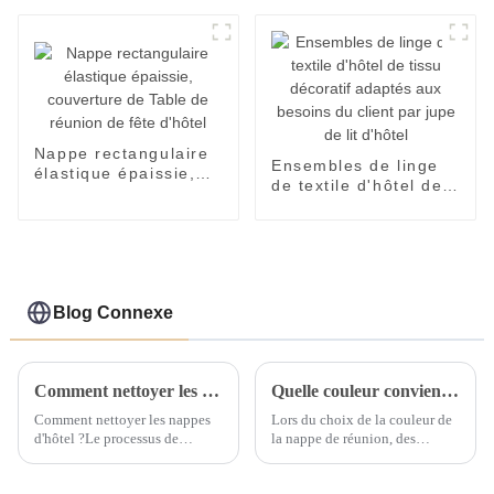
éponge tapis épais
de nuit pour femmes
Shaggy
Nappe rectangulaire
Ensembles de linge
élastique épaissie,
de textile d'hôtel de
couverture de Table
tissu décoratif
de réunion de fête
adaptés aux besoins
d'hôtel
du client par jupe de
lit d'hôtel
Blog Connexe
Comment nettoyer les nappes d'un hôtel ?
Quelle couleur convient pour la nappe de réunion ?
Comment nettoyer les nappes
Lors du choix de la couleur de
d'hôtel ?Le processus de
la nappe de réunion, des
nettoyage des nappes d'hôtel
facteurs tels que la tonalité
peut se référer aux étapes
générale de la couleur, la