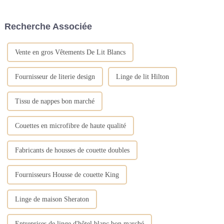
suivantes :Nettoyer en temps
tonalité de couleur principale,
opportun. Après avoir utilisé la
la tonalité de couleur auxiliaire
nappe, elle doit être nettoyée
et la texture du matériau
Recherche Associée
immédiatement, par exemple.
doivent être pris en compte.
L'analyse spécifique est la
suivante...
Vente en gros Vêtements De Lit Blancs
Fournisseur de literie design
Linge de lit Hilton
Tissu de nappes bon marché
Couettes en microfibre de haute qualité
Fabricants de housses de couette doubles
Fournisseurs Housse de couette King
Linge de maison Sheraton
Entreprises de linge d'hôtel blanc bon marché